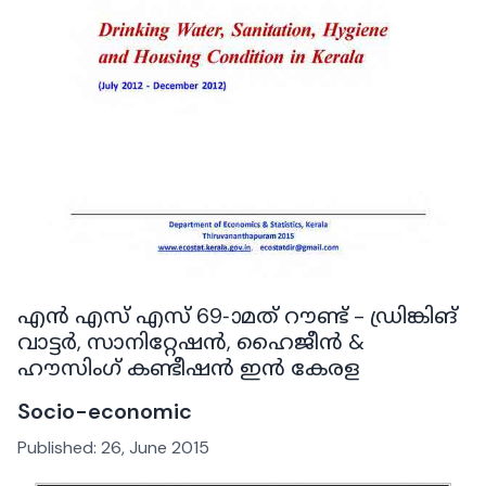
എൻ എസ് എസ് 69-ാമത് റൗണ്ട് - ഡ്രിങ്കിങ്
വാട്ടർ, സാനിറ്റേഷൻ, ഹൈജീൻ &
ഹൗസിംഗ്‌ കണ്ടീഷൻ ഇൻ കേരള
Socio-economic
Published:
26, June 2015