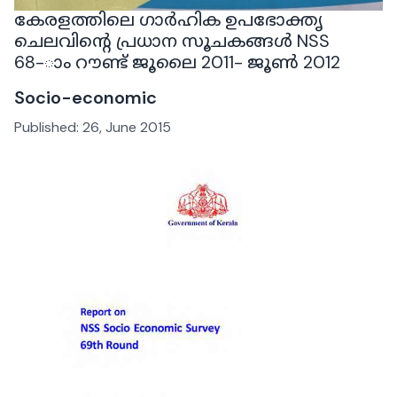
കേരളത്തിലെ ഗാർഹിക ഉപഭോക്തൃ
ചെലവിൻ്റെ പ്രധാന സൂചകങ്ങൾ NSS
68-ാം റൗണ്ട് ജൂലൈ 2011- ജൂൺ 2012
Socio-economic
Published:
26, June 2015