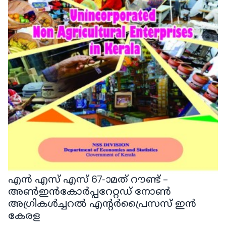
എൻ എസ് എസ് 67-ാമത് റൗണ്ട് -
അൺഇൻകോർപ്പറേറ്റഡ് നോൺ
അഗ്രികൾച്ചറൽ എന്റർപ്രൈസസ് ഇൻ
കേരള