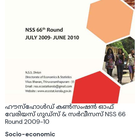
ഹൗസ്ഹോൾഡ് കൺസംഷൻ ഓഫ്
വേരിയസ് ഗുഡ്സ് & സർവീസസ് NSS 66
Round 2009-10
Socio-economic