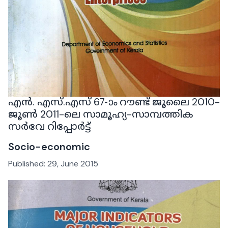
എൻ. എസ്.എസ് 67-ാം റൗണ്ട് ജൂലൈ 2010-
ജൂൺ 2011-ലെ സാമൂഹ്യ-സാമ്പത്തിക
സർവേ റിപ്പോർട്ട്
Socio-economic
Published:
29, June 2015