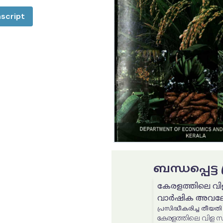
script
ബന്ധപ്പെട്
കേരളത്തിലെ വി
വാർഷിക അവലോ
പ്രസിദ്ധീകരിച്ച തീയതി
കേരളത്തിലെ വിള സ