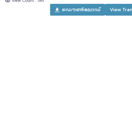
View Count :
561
ഡൌൺലോഡ്
View
Tran