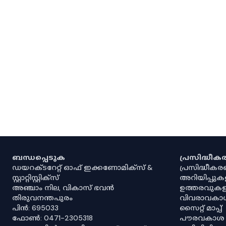
ബന്ധപ്പെടുക
പ്രസിദ്ധീ
ഡയറക്ടറേറ്റ് ഓഫ് ഇക്കണോമിക്സ് &
പ്രസിദ്ധീക
സ്റ്റാറ്റിസ്റ്റിക്സ്
അറിയിപ്പുക
അഞ്ചാം നില, വികാസ് ഭവൻ
ഉത്തരവുകള
തിരുവനന്തപുരം
വിവരാവകാ
പിൻ: 695033
സൈറ്റ് മാപ്പ്
ഫോൺ: 0471-2305318
പൗരവകാശ