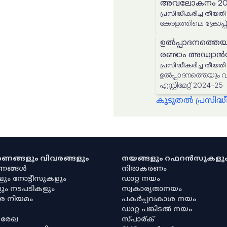
അവലോകനം 202
പ്രസിദ്ധീകരിച്ച തീയതി
കേരളത്തിലെ ക്രോപ്പ്
ഉൽപ്പാദനത്തെയ
രണ്ടാം അഡ്വാൻസ് 
പ്രസിദ്ധീകരിച്ച തീയതി
ഉൽപ്പാദനത്തെയും വിസ്
എസ്റ്റിമേറ്റ് 2024-25
കൂടുതൽ പ്രസിദ
കരണങ്ങളും വിവരങ്ങളും
നയങ്ങളും റഫറൻസുകളു
രണങ്ങൾ
നിരാകരണം
ളും നോട്ടീസുകളും
ഡാറ്റ നയം
ും നടപടികളും
സ്വകാര്യതാനയം
ശ നിയമം
പകർപ്പവകാശ നയം
ഡാറ്റ പങ്കിടൽ നയം
 രേഖ
സ്പാര്ക്