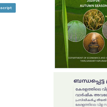
script
ബന്ധപ്പെട്
കേരളത്തിലെ വി
വാർഷിക അവലോ
പ്രസിദ്ധീകരിച്ച തീയതി
കേരളത്തിലെ വിള സ