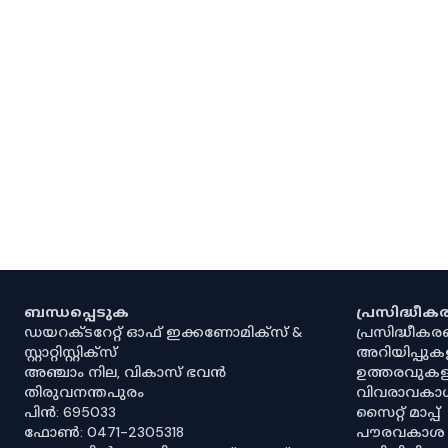
ബന്ധപ്പെടുക
പ്രസിദ്ധീ
ഡയറക്ടറേറ്റ് ഓഫ് ഇക്കണോമിക്സ് &
പ്രസിദ്ധീക
സ്റ്റാറ്റിസ്റ്റിക്സ്
അറിയിപ്പുക
അഞ്ചാം നില, വികാസ് ഭവൻ
ഉത്തരവുകള
തിരുവനന്തപുരം
വിവരാവകാ
പിൻ: 695033
സൈറ്റ് മാപ്പ്
ഫോൺ: 0471-2305318
പൗരവകാശ