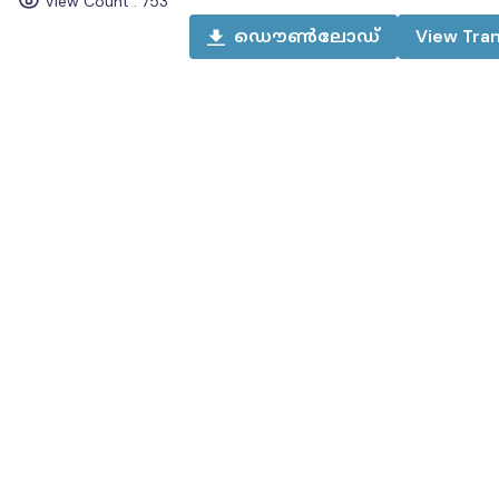
View Count :
753
ഡൌൺലോഡ്
View
Tran