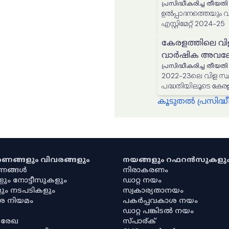
പ്രസിദ്ധീകരിച്ച തീയതി
ഉൽപ്പാദനത്തെയും വിസ്
എസ്റ്റിമേറ്റ് 2024-25
കേരളത്തിലെ വി
വാർഷിക അവലോ
പ്രസിദ്ധീകരിച്ച തീയതി
2022-23ലെ വിള സ്ഥ
പദ്ധതിയിലൂടെ കേരള
സംവിധാനത്തിൻ്റ
കൂടുതൽ പ്രസിദ
കരണങ്ങളും വിവരങ്ങളും
നയങ്ങളും റഫറൻസുകളു
രണങ്ങൾ
നിരാകരണം
ളും നോട്ടീസുകളും
ഡാറ്റ നയം
ും നടപടികളും
സ്വകാര്യതാനയം
ശ നിയമം
പകർപ്പവകാശ നയം
ഡാറ്റ പങ്കിടൽ നയം
 രേഖ
സ്പാര്ക്