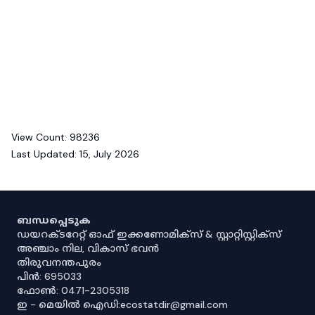
View Count:
98236
Last Updated:
15, July 2026
ബന്ധപ്പെടുക
ഡയറക്ടറേറ്റ് ഓഫ് ഇക്കണോമിക്സ് & സ്റ്റാറ്റിസ്റ്റിക്സ്
അഞ്ചാം നില, വികാസ് ഭവൻ
തിരുവനന്തപുരം
പിൻ: 695033
ഫോൺ: 0471-2305318
ഇ - മെയിൽ ഐഡി:ecostatdir@gmail.com