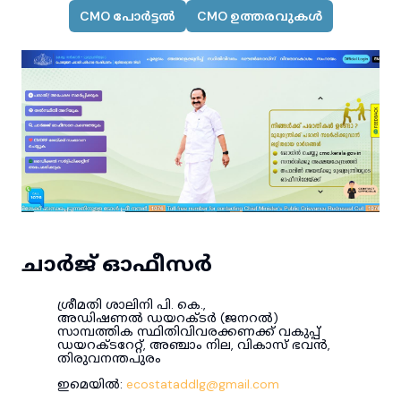
CMO പോർട്ടൽ
CMO ഉത്തരവുകൾ
ചാർജ് ഓഫീസർ
ശ്രീമതി ശാലിനി പി. കെ.,
അഡിഷണൽ ഡയറക്ടർ (ജനറൽ)
സാമ്പത്തിക സ്ഥിതിവിവരക്കണക്ക് വകുപ്പ്
ഡയറക്ടറേറ്റ്, അഞ്ചാം നില, വികാസ് ഭവൻ,
തിരുവനന്തപുരം
ഇമെയിൽ:
ecostataddlg@gmail.com