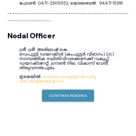
ഫോൺ: 0471-2305552, മൊബൈൽ: 94471 15318
--------------------------------------------------
------------------
Nodal Officer
ശ്രീ. ശ്രീ. അഭിലാഷ് കെ.
ഡെപ്യുട്ടി ഡയറക്ടർ (കംപ്യുട്ടർ വിഭാഗം) (i/c)
സാമ്പത്തിക സ്ഥിതിവിവരക്കണക്ക് വകുപ്പ്
ഡയറക്ടറേറ്റ്, ഗ്രൗണ്ട് നില, വികാസ് ഭവൻ,
തിരുവനന്തപുരം
ഇമെയിൽ:
ecostatcomp@gmail.com
,
ddit.des@kerala.gov.in
CONTINUE READING