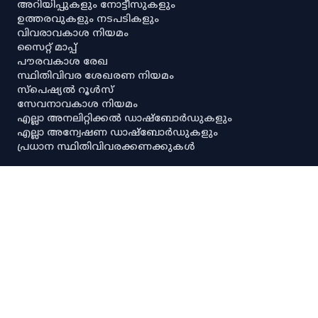
അറിയിപ്പുകളും നോട്ടീസുകളും
ഉത്തരവുകളും നടപടികളും
വിവരാവകാശ നിയമം
സൈറ്റ് മാപ്പ്
പൗരവകാശ രേഖ
സ്ഥിതിവിവര ശേഖരണ നിയമം
സ്‌പെഷ്യൽ റൂൾസ്
സേവനാവകാശ നിയമം
എല്ലാ അനലിറ്റിക്കൽ ഡാഷ്‌ബോർഡുകളും
എല്ലാ അന്വേഷണ ഡാഷ്‌ബോർഡുകളും
പ്രധാന സ്ഥിതിവിവരക്കണക്കുകൾ
നയങ്ങളും റഫറൻസുകളും
നിരാകരണം
ഡാറ്റ നയം
സ്വകാര്യതാനയം
പകർപ്പവകാശ നയം
ഡാറ്റ പങ്കിടൽ നയം
സ്പാര്ക്
CMO പോർട്ടൽ
മോസ്പി
ഇൻ്റേൺഷിപ്പ് മാർഗ്ഗനിർദ്ദേശങ്ങൾ