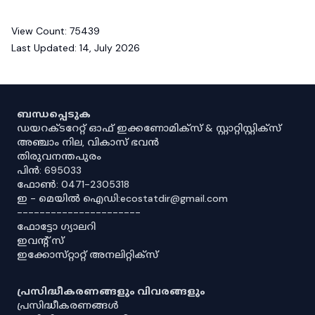
View Count:
75439
Last Updated:
14, July 2026
ബന്ധപ്പെടുക
ഡയറക്ടറേറ്റ് ഓഫ് ഇക്കണോമിക്സ് & സ്റ്റാറ്റിസ്റ്റിക്സ്
അഞ്ചാം നില, വികാസ് ഭവൻ
തിരുവനന്തപുരം
പിൻ: 695033
ഫോൺ: 0471-2305318
ഇ - മെയിൽ ഐഡി:ecostatdir@gmail.com
----------------------
ഫോട്ടോ ഗ്യാലറി
ഇവൻ്റ് സ്
ഇക്കോസ്‌റ്റാറ്റ് അനലിറ്റിക്‌സ്
പ്രസിദ്ധീകരണങ്ങളും വിവരങ്ങളും
പ്രസിദ്ധീകരണങ്ങൾ