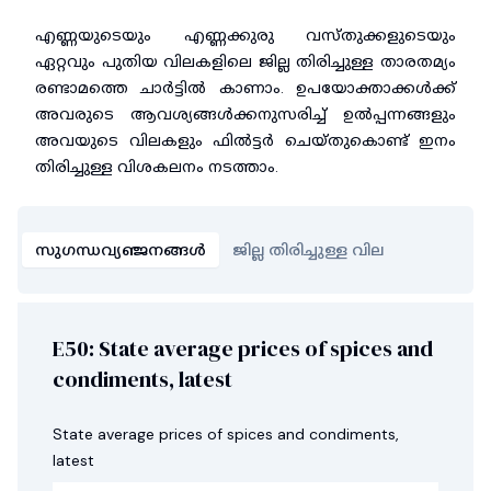
എണ്ണയുടെയും എണ്ണക്കുരു വസ്തുക്കളുടെയും
ഏറ്റവും പുതിയ വിലകളിലെ ജില്ല തിരിച്ചുള്ള താരതമ്യം
രണ്ടാമത്തെ ചാർട്ടിൽ കാണാം. ഉപയോക്താക്കൾക്ക്
അവരുടെ ആവശ്യങ്ങൾക്കനുസരിച്ച് ഉൽപ്പന്നങ്ങളും
അവയുടെ വിലകളും ഫിൽട്ടർ ചെയ്തുകൊണ്ട് ഇനം
തിരിച്ചുള്ള വിശകലനം നടത്താം.
സുഗന്ധവ്യഞ്ജനങ്ങൾ
ജില്ല തിരിച്ചുള്ള വില
E50: State average prices of spices and
condiments, latest
State average prices of spices and condiments,
latest