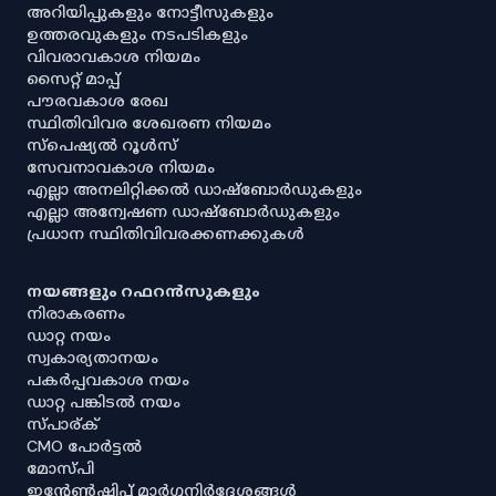
അറിയിപ്പുകളും നോട്ടീസുകളും
ഉത്തരവുകളും നടപടികളും
വിവരാവകാശ നിയമം
സൈറ്റ് മാപ്പ്
പൗരവകാശ രേഖ
സ്ഥിതിവിവര ശേഖരണ നിയമം
സ്‌പെഷ്യൽ റൂൾസ്
സേവനാവകാശ നിയമം
എല്ലാ അനലിറ്റിക്കൽ ഡാഷ്‌ബോർഡുകളും
എല്ലാ അന്വേഷണ ഡാഷ്‌ബോർഡുകളും
പ്രധാന സ്ഥിതിവിവരക്കണക്കുകൾ
നയങ്ങളും റഫറൻസുകളും
നിരാകരണം
ഡാറ്റ നയം
സ്വകാര്യതാനയം
പകർപ്പവകാശ നയം
ഡാറ്റ പങ്കിടൽ നയം
സ്പാര്ക്
CMO പോർട്ടൽ
മോസ്പി
ഇൻ്റേൺഷിപ്പ് മാർഗ്ഗനിർദ്ദേശങ്ങൾ