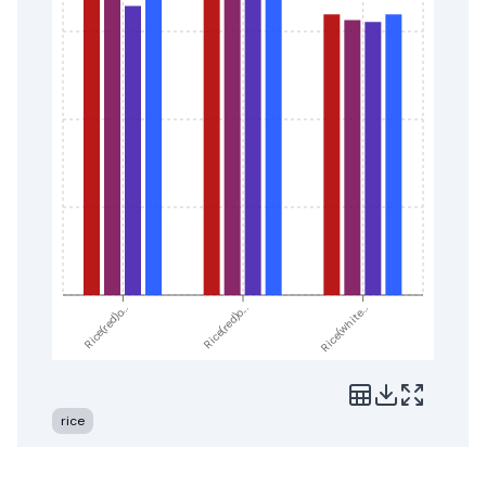
Rice(red)o...
Rice(white...
Rice(red)o...
rice