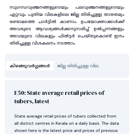
സുഗന്ധവ്യഞ്ജനങ്ങളുടെയും പലവ്യഞ്ജനങ്ങളുടെയും
ഏറ്റവും പുതിയ വിലകളിലെ ജില്ല തിരിച്ചുള്ള താരതമ്യം
രണ്ടാമത്തെ ചാർട്ടിൽ കാണാം. ഉപയോക്താക്കൾക്ക്
അവരുടെ ആവശ്യങ്ങൾക്കനുസരിച്ച് ഉൽപ്പന്നങ്ങളും
അവയുടെ വിലകളും ഫിൽട്ടർ ചെയ്തുകൊണ്ട് ഇനം
തിരിച്ചുള്ള വിശകലനം നടത്താം.
കിഴങ്ങുവർഗ്ഗങ്ങൾ
ജില്ല തിരിച്ചുള്ള വില
E50: State average retail prices of
tubers, latest
State average retail prices of tubers collected from
all district centres in Kerala on a daily basis. The data
shown here is the latest price and prices of previous