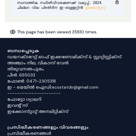
സാമ്പത്തിക സ്ഥിതിവിവരക്കണക്ക് വകുപ്പ്.
2024
ചില്ലറ വില പ്രതിദിന ഇ-ബുള്ളറ്റിൻ
ഇക്കോസ്റ്റാറ്റ്
This page has been viewed
35810
times.
ബന്ധപ്പെടുക
ഡയറക്ടറേറ്റ് ഓഫ് ഇക്കണോമിക്സ് & സ്റ്റാറ്റിസ്റ്റിക്സ്
അഞ്ചാം നില, വികാസ് ഭവൻ
തിരുവനന്തപുരം
പിൻ: 695033
ഫോൺ: 0471-2305318
ഇ - മെയിൽ ഐഡി:ecostatdir@gmail.com
----------------------
ഫോട്ടോ ഗ്യാലറി
ഇവൻ്റ് സ്
ഇക്കോസ്‌റ്റാറ്റ് അനലിറ്റിക്‌സ്
പ്രസിദ്ധീകരണങ്ങളും വിവരങ്ങളും
പ്രസിദ്ധീകരണങ്ങൾ