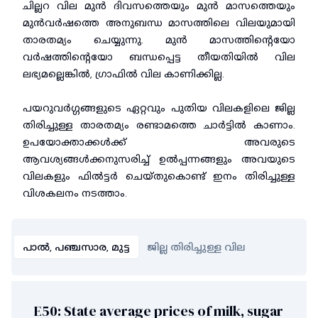
ചില്ലറ വില മുൻ ദിവസത്തെയും മുൻ മാസത്തെയും
മുൻവർഷത്തെ അനുബന്ധ മാസത്തിലെ വിലയുമായി
താരതമ്യം ചെയ്യുന്നു. മുൻ മാസത്തിൻ്റെയോ
വർഷത്തിൻ്റെയോ ബന്ധപ്പെട്ട തീയതിയിൽ വില
ലഭ്യമല്ലെങ്കിൽ, ഗ്രാഫിൽ വില കാണിക്കില്ല.
പയറുവർഗ്ഗങ്ങളുടെ ഏറ്റവും പുതിയ വിലകളിലെ ജില്ല
തിരിച്ചുള്ള താരതമ്യം രണ്ടാമത്തെ ചാർട്ടിൽ കാണാം.
ഉപയോക്താക്കൾക്ക് അവരുടെ
ആവശ്യങ്ങൾക്കനുസരിച്ച് ഉൽപ്പന്നങ്ങളും അവയുടെ
വിലകളും ഫിൽട്ടർ ചെയ്തുകൊണ്ട് ഇനം തിരിച്ചുള്ള
വിശകലനം നടത്താം.
പാൽ, പഞ്ചസാര, മുട്ട
ജില്ല തിരിച്ചുള്ള വില
E50: State average prices of milk, sugar