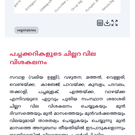
Cabbage (K...
Bittergour...
Ash gourd ...
Tomato (Kg...
Pumpkin (K...
Onion big ...
Cucumber (...
vegetables
പച്ചക്കറികളുടെ ചില്ലറ വില
വിശകലനം
സവാള (വലിയ ഉള്ളി), വഴുതന, മത്തൻ, വെള്ളരി,
വെണ്ടയ്ക്ക, കാബേജ്, പാവയ്ക്ക, കുമ്പളം, പടവലം,
തക്കാളി, പച്ചമുളക്, ഏത്തയ്ക്ക, വാഴയ്ക്ക
എന്നിവയുടെ ഏറ്റവും പുതിയ സംസ്ഥാന ശരാശരി
ചില്ലറ വില വിശകലനം ചെയ്യുകയും മുൻ
ദിവസത്തെയും മുൻ മാസത്തെയും മുൻവർഷത്തെയും
വിലയുമായി താരതമ്യം ചെയ്യുകയും ചെയ്യുന്നു. മുൻ
മാസത്തെ അനുബന്ധ തീയതിയിൽ ഇടപാടുകളൊന്നും