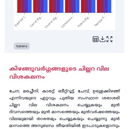
Chenai (Kg...
Tapioca R...
Beetroot (...
Colocassia...
Carrot (Kg...
Potato (Kg...
tubers
കിഴങ്ങുവർഗ്ഗങ്ങളുടെ ചില്ലറ വില
വിശകലനം
ചേന, മരച്ചീനി, കാരറ്റ്, ബീറ്റ്റൂട്ട്, ചേമ്പ്, ഉരുളക്കിഴങ്ങ്
എന്നിവയുടെ ഏറ്റവും പുതിയ സംസ്ഥാന ശരാശരി
ചില്ലറ വില വിശകലനം ചെയ്യുകയും മുൻ
ദിവസത്തെയും മുൻ മാസത്തെയും മുൻവർഷത്തെയും
വിലയുമായി താരതമ്യം ചെയ്യുകയും ചെയ്യുന്നു. മുൻ
മാസത്തെ അനുബന്ധ തീയതിയിൽ ഇടപാടുകളൊന്നും