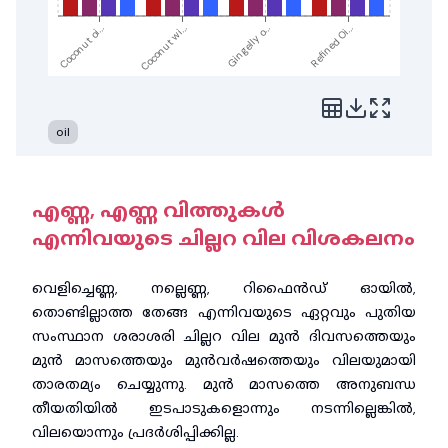
Coconut oi...
Coconut wi...
Gingelly o...
Refined Oi...
oil
എണ്ണ, എണ്ണ വിത്തുകൾ
എന്നിവയുടെ ചില്ലറ വില വിശകലനം
വെളിച്ചെണ്ണ, നല്ലെണ്ണ, റിഫൈൻഡ് ഓയിൽ,
തൊണ്ടില്ലാത്ത തേങ്ങ എന്നിവയുടെ ഏറ്റവും പുതിയ
സംസ്ഥാന ശരാശരി ചില്ലറ വില മുൻ ദിവസത്തെയും
മുൻ മാസത്തെയും മുൻവർഷത്തെയും വിലയുമായി
താരതമ്യം ചെയ്യുന്നു. മുൻ മാസത്തെ അനുബന്ധ
തീയതിയിൽ ഇടപാടുകളൊന്നും നടന്നില്ലെങ്കിൽ,
വിലയൊന്നും പ്രദർശിപ്പിക്കില്ല.