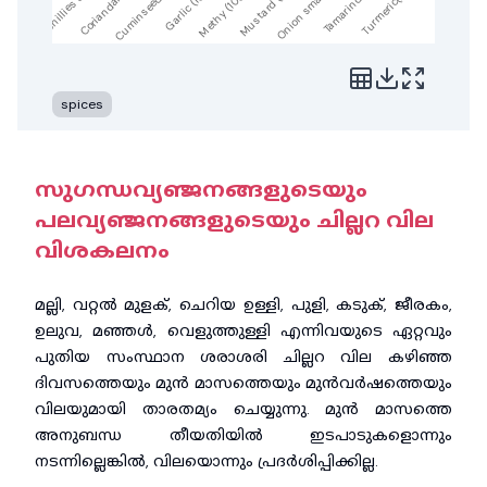
Garlic (10...
Cuminseed ...
Coriandar ...
Chillies d...
Turmeric(P...
Tamarind ...
Onion smal...
Mustard (1...
Methy (100...
spices
സുഗന്ധവ്യഞ്ജനങ്ങളുടെയും
പലവ്യഞ്ജനങ്ങളുടെയും ചില്ലറ വില
വിശകലനം
മല്ലി, വറ്റൽ മുളക്, ചെറിയ ഉള്ളി, പുളി, കടുക്, ജീരകം,
ഉലുവ, മഞ്ഞൾ, വെളുത്തുള്ളി എന്നിവയുടെ ഏറ്റവും
പുതിയ സംസ്ഥാന ശരാശരി ചില്ലറ വില കഴിഞ്ഞ
ദിവസത്തെയും മുൻ മാസത്തെയും മുൻവർഷത്തെയും
വിലയുമായി താരതമ്യം ചെയ്യുന്നു. മുൻ മാസത്തെ
അനുബന്ധ തീയതിയിൽ ഇടപാടുകളൊന്നും
നടന്നില്ലെങ്കിൽ, വിലയൊന്നും പ്രദർശിപ്പിക്കില്ല.