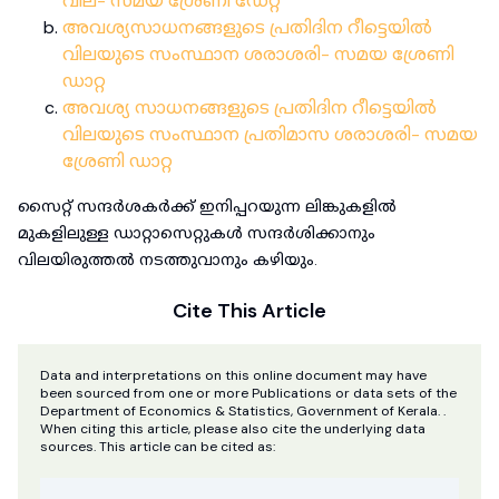
വില- സമയ ശ്രേണി ഡേറ്റ
അവശ്യസാധനങ്ങളുടെ പ്രതിദിന റീട്ടെയിൽ
വിലയുടെ സംസ്ഥാന ശരാശരി- സമയ ശ്രേണി
ഡാറ്റ
അവശ്യ സാധനങ്ങളുടെ പ്രതിദിന റീട്ടെയിൽ
വിലയുടെ സംസ്ഥാന പ്രതിമാസ ശരാശരി- സമയ
ശ്രേണി ഡാറ്റ
സൈറ്റ് സന്ദർശകർക്ക് ഇനിപ്പറയുന്ന ലിങ്കുകളിൽ
മുകളിലുള്ള ഡാറ്റാസെറ്റുകൾ സന്ദർശിക്കാനും
വിലയിരുത്തൽ നടത്തുവാനും കഴിയും.
Cite This Article
Data and interpretations on this online document may have
been sourced from one or more Publications or data sets of the
Department of Economics & Statistics, Government of Kerala. .
When citing this article, please also cite the underlying data
sources. This article can be cited as: