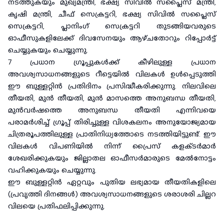
നടത്തുകയും മുഖ്യമന്ത്രി, ഭക്ഷ്യ സിവിൽ സപ്ലൈസ് മന്ത്രി,
കൃഷി മന്ത്രി, ചീഫ് സെക്രട്ടറി, ഭക്ഷ്യ സിവിൽ സപ്ലൈസ്
സെക്രട്ടറി, പ്ലാനിംഗ് സെക്രട്ടറി തുടങ്ങിയവരുടെ
ഓഫീസുകളിലേക്ക് ദിവസേനയും ആഴ്‌ചതോറും റിപ്പോർട്ട്
ചെയ്യുകയും ചെയ്യുന്നു.
7 പ്രധാന ഗ്രൂപ്പുകൾക്ക് കീഴിലുള്ള പ്രധാന
അവശ്യസാധനങ്ങളുടെ റീട്ടെയിൽ വിലകൾ ഉൾപ്പെടുത്തി
ഈ ബുള്ളറ്റിൻ പ്രതിദിനം പ്രസിദ്ധീകരിക്കുന്നു. നിലവിലെ
തീയതി, മുൻ തീയതി, മുൻ മാസത്തെ അനുബന്ധ തീയതി,
മുൻവർഷത്തെ അനുബന്ധ തീയതി എന്നിവയെ
പരാമർശിച്ച് ഗ്രൂപ്പ് തിരിച്ചുള്ള വിശകലനം അനുയോജ്യമായ
ചിത്രരൂപത്തിലുള്ള പ്രാതിനിധ്യത്തോടെ നടത്തിയിട്ടുണ്ട്. ഈ
വിലകൾ വിപണിയിൽ നിന്ന് പ്രൈസ് കളക്ടർമാർ
ശേഖരിക്കുകയും ജില്ലാതല ഓഫീസർമാരുടെ മേൽനോട്ടം
വഹിക്കുകയും ചെയ്യുന്നു.
ഈ ബുള്ളറ്റിൻ ഏറ്റവും പുതിയ ലഭ്യമായ തീയതികളിലെ
(പ്രവൃത്തി ദിനങ്ങൾ) അവശ്യസാധനങ്ങളുടെ ശരാശരി ചില്ലറ
വിലയെ പ്രതിഫലിപ്പിക്കുന്നു.