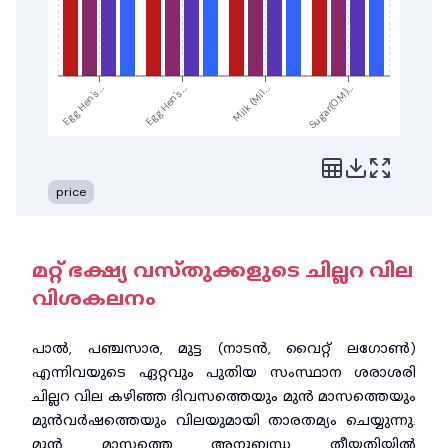
Egg Hen's...
Egg Hen's...
Milk (Mil...
Sugar(O.M)...
price
മറ്റ് ഭക്ഷ്യ വസ്തുക്കളുടെ ചില്ലറ വില
വിശകലനം
പാൽ, പഞ്ചസാര, മുട്ട (നാടൻ, വൈറ്റ് ലഗോൺ)
എന്നിവയുടെ ഏറ്റവും പുതിയ സംസ്ഥാന ശരാശരി
ചില്ലറ വില കഴിഞ്ഞ ദിവസത്തെയും മുൻ മാസത്തെയും
മുൻവർഷത്തെയും വിലയുമായി താരതമ്യം ചെയ്യുന്നു.
മുൻ മാസത്തെ അനുബന്ധ തീയതിയിൽ