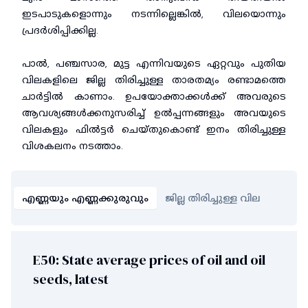
ഇടപാടുകളൊന്നും നടന്നില്ലെങ്കിൽ, വിലയൊന്നും
പ്രദർശിപ്പിക്കില്ല.
പാൽ, പഞ്ചസാര, മുട്ട എന്നിവയുടെ ഏറ്റവും പുതിയ
വിലകളിലെ ജില്ല തിരിച്ചുള്ള താരതമ്യം രണ്ടാമത്തെ
ചാർട്ടിൽ കാണാം. ഉപയോക്താക്കൾക്ക് അവരുടെ
ആവശ്യങ്ങൾക്കനുസരിച്ച് ഉൽപ്പന്നങ്ങളും അവയുടെ
വിലകളും ഫിൽട്ടർ ചെയ്തുകൊണ്ട് ഇനം തിരിച്ചുള്ള
വിശകലനം നടത്താം.
എണ്ണയും എണ്ണക്കുരുവും
ജില്ല തിരിച്ചുള്ള വില
E50: State average prices of oil and oil
seeds, latest