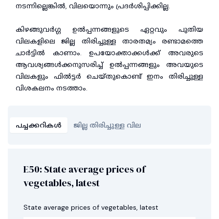
നടന്നില്ലെങ്കിൽ, വിലയൊന്നും പ്രദർശിപ്പിക്കില്ല.
കിഴങ്ങുവർഗ്ഗ ഉൽപ്പന്നങ്ങളുടെ ഏറ്റവും പുതിയ
വിലകളിലെ ജില്ല തിരിച്ചുള്ള താരതമ്യം രണ്ടാമത്തെ
ചാർട്ടിൽ കാണാം. ഉപയോക്താക്കൾക്ക് അവരുടെ
ആവശ്യങ്ങൾക്കനുസരിച്ച് ഉൽപ്പന്നങ്ങളും അവയുടെ
വിലകളും ഫിൽട്ടർ ചെയ്തുകൊണ്ട് ഇനം തിരിച്ചുള്ള
വിശകലനം നടത്താം.
പച്ചക്കറികൾ
ജില്ല തിരിച്ചുള്ള വില
E50: State average prices of
vegetables, latest
State average prices of vegetables, latest