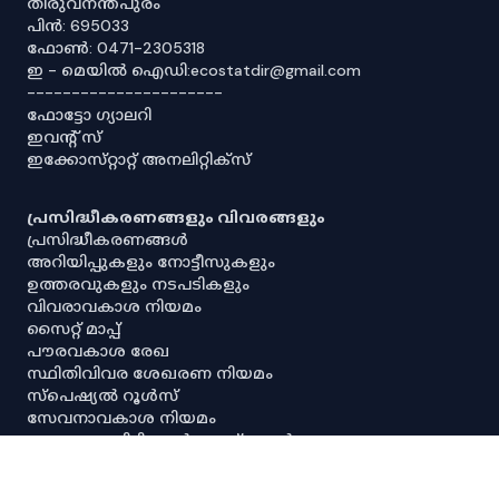
തിരുവനന്തപുരം
പിൻ: 695033
ഫോൺ: 0471-2305318
ഇ - മെയിൽ ഐഡി:ecostatdir@gmail.com
----------------------
ഫോട്ടോ ഗ്യാലറി
ഇവൻ്റ് സ്
ഇക്കോസ്‌റ്റാറ്റ് അനലിറ്റിക്‌സ്
പ്രസിദ്ധീകരണങ്ങളും വിവരങ്ങളും
പ്രസിദ്ധീകരണങ്ങൾ
അറിയിപ്പുകളും നോട്ടീസുകളും
ഉത്തരവുകളും നടപടികളും
വിവരാവകാശ നിയമം
സൈറ്റ് മാപ്പ്
പൗരവകാശ രേഖ
സ്ഥിതിവിവര ശേഖരണ നിയമം
സ്‌പെഷ്യൽ റൂൾസ്
സേവനാവകാശ നിയമം
എല്ലാ അനലിറ്റിക്കൽ ഡാഷ്‌ബോർഡുകളും
എല്ലാ അന്വേഷണ ഡാഷ്‌ബോർഡുകളും
പ്രധാന സ്ഥിതിവിവരക്കണക്കുകൾ