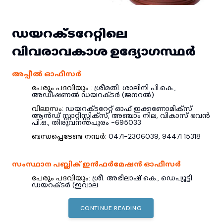
ഡയറക്ടറേറ്റിലെ
വിവരാവകാശ ഉദ്യോഗസ്ഥർ
അപ്പീൽ ഓഫീസർ
പേരും പദവിയും :
ശ്രീമതി. ശാലിനി പി.കെ.
,
അഡീഷണൽ ഡയറക്ടർ (ജനറൽ)
വിലാസം:
ഡയറക്ടറേറ്റ് ഓഫ് ഇക്കണോമിക്സ്
ആൻഡ് സ്റ്റാറ്റിസ്റ്റിക്സ്, അഞ്ചാം നില, വികാസ് ഭവൻ
പി.ഒ., തിരുവനന്തപുരം -695033
ബന്ധപ്പെടേണ്ട നമ്പർ:
0471-2306039, 94471 15318
സംസ്ഥാന പബ്ലിക് ഇൻഫർമേഷൻ ഓഫീസർ
പേരും പദവിയും:
ശ്രീ. അഭിലാഷ് കെ., ഡെപ്യൂട്ടി
ഡയറക്ടർ (ഇവാല
CONTINUE READING