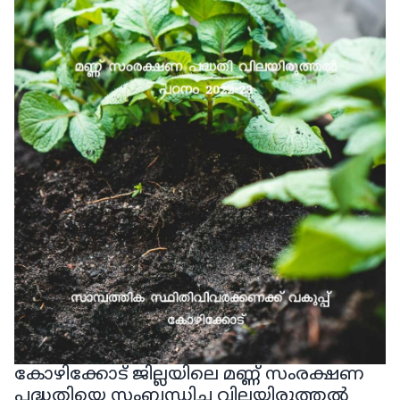
കോഴിക്കോട് ജില്ലയിലെ മണ്ണ് സംരക്ഷണ
പദ്ധതിയെ സംബന്ധിച്ച വിലയിരുത്തൽ