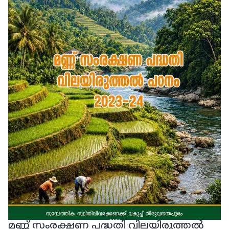
മണ്ണ് സംരക്ഷണ പദ്ധതി വിലയിരുത്തൽ