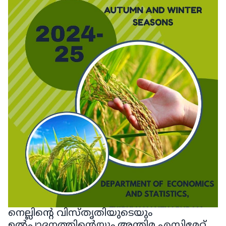
നെല്ലിൻ്റെ വിസ്തൃതിയുടെയും
ഉൽപ്പാദനത്തിൻ്റെയും അന്തിമ എസ്റ്റിമേറ്റ്