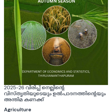
2025-26 വിരിപ്പ് നെല്ലിന്റെ
വിസ്തൃതിയുടെയും ഉൽപാദനത്തിന്റെയും
അന്തിമ കണക്ക്
Agriculture