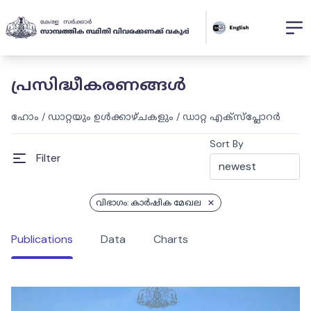
പ്രസിദ്ധീകരണങ്ങൾ
ഹോം
/
ഡാറ്റയും ഉൾക്കാഴ്ചകളും
/
ഡാറ്റ എക്സ്പ്ലോറർ
Sort By
Filter
വിഭാഗം: കാർഷിക മേഖല
Publications
Data
Charts