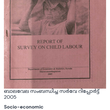
ബാലവേല സംബന്ധിച്ച സർവേ റിപ്പോർട്ട്
2005
Socio-economic