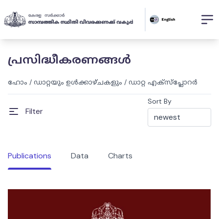
പ്രസിദ്ധീകരണങ്ങൾ
ഹോം
/
ഡാറ്റയും ഉൾക്കാഴ്ചകളും
/
ഡാറ്റ എക്സ്പ്ലോറർ
Sort By
Filter
Publications
Data
Charts