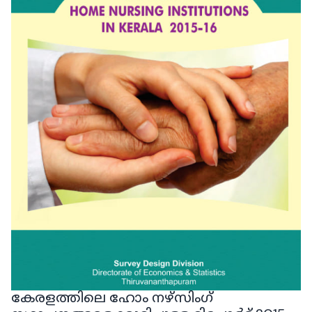
കേരളത്തിലെ ഹോം നഴ്‌സിംഗ്