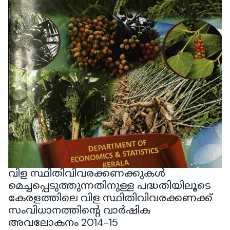
വിള സ്ഥിതിവിവരക്കണക്കുകൾ
മെച്ചപ്പെടുത്തുന്നതിനുള്ള പദ്ധതിയിലൂടെ
കേരളത്തിലെ വിള സ്ഥിതിവിവരക്കണക്ക്
സംവിധാനത്തിന്റെ വാർഷിക
അവലോകനം 2014-15