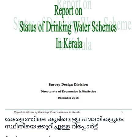
കേരളത്തിലെ കുടിവെള്ള പദ്ധതികളുടെ
സ്ഥിതിയെക്കുറിച്ചുള്ള റിപ്പോർട്ട്