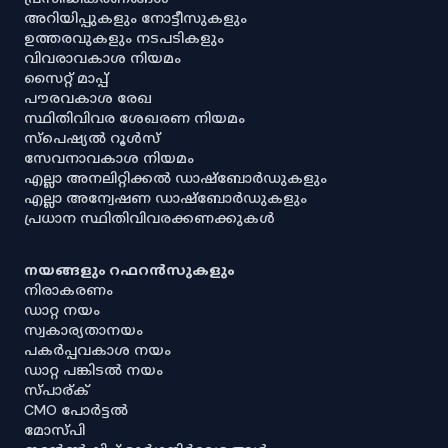
അറിയിപ്പുകളും നോട്ടീസുകളും
ഉത്തരവുകളും നടപടികളും
വിവരാവകാശ നിയമം
സൈറ്റ് മാപ്പ്
പൗരവകാശ രേഖ
സ്ഥിതിവിവര ശേഖരണ നിയമം
സ്‌പെഷ്യൽ റൂൾസ്
സേവനാവകാശ നിയമം
എല്ലാ അനലിറ്റിക്കൽ ഡാഷ്‌ബോർഡുകളും
എല്ലാ അന്വേഷണ ഡാഷ്‌ബോർഡുകളും
പ്രധാന സ്ഥിതിവിവരക്കണക്കുകൾ
നയങ്ങളും റഫറൻസുകളും
നിരാകരണം
ഡാറ്റ നയം
സ്വകാര്യതാനയം
പകർപ്പവകാശ നയം
ഡാറ്റ പങ്കിടൽ നയം
സ്പാര്ക്
CMO പോർട്ടൽ
മോസ്പി