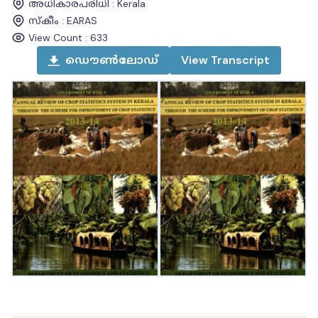
അധികാരപരിധി
:
Kerala
സ്കീം
:
EARAS
View Count :
633
ഡൌൺലോഡ്
View
Transcript