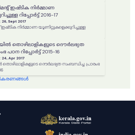
ന്‍റ് ഇഷ്ടിക നിർമ്മാണ
ച്ചുള്ള റിപ്പോർട്ട് 2016-17
:
26, Sept 2017
്ള
ിൽ തൊഴിലാളികളുടെ ദൌര്‍ലഭ്യത
ംഭ പഠന റിപ്പോർട്ട് 2015-16
:
24, Apr 2017
ൊഴിലാളികളുടെ ദൌര്‍ലഭ്യത സംബന്ധിച്ച പ്രാരംഭ
16
്ധീകരണങ്ങൾ
ം