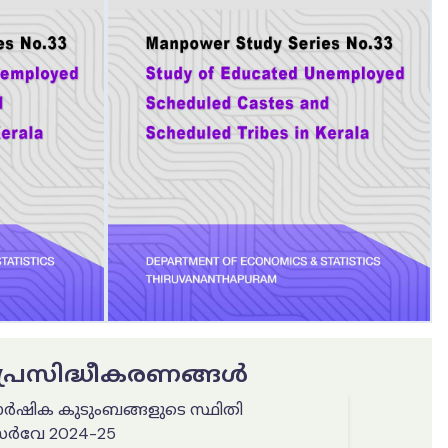
ട പ്രസിദ്ധീകരണങ്ങൾ
ർഷിക കുടുംബങ്ങളുടെ സ്ഥിതി
സർവേ 2024-25