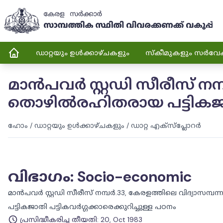
ഡാറ്റയും ഉൾക്കാഴ്ചകളും
സ്കീമുകളും സർവേ
മാൻപവർ സ്റ്റഡി സീരീസ് നമ
തൊഴിൽരഹിതരായ പട്ടികജാതി 
ഹോം
/
ഡാറ്റയും ഉൾക്കാഴ്ചകളും
/
ഡാറ്റ എക്സ്പ്ലോറർ
വിഭാഗം
:
Socio-economic
മാൻപവർ സ്റ്റഡി സീരീസ് നമ്പർ.33, കേരളത്തിലെ വിദ്യാസ
പട്ടികജാതി പട്ടികവർഗ്ഗക്കാരെക്കുറിച്ചുള്ള പഠനം
പ്രസിദ്ധീകരിച്ച തീയതി
:
20, Oct 1983