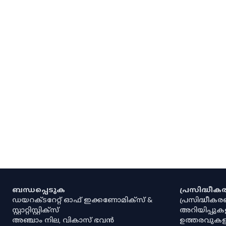
ബന്ധപ്പെടുക
പ്രസിദ്ധീ
ഡയറക്ടറേറ്റ് ഓഫ് ഇക്കണോമിക്സ് &
പ്രസിദ്ധീക
സ്റ്റാറ്റിസ്റ്റിക്സ്
അറിയിപ്പുക
അഞ്ചാം നില, വികാസ് ഭവൻ
ഉത്തരവുകള