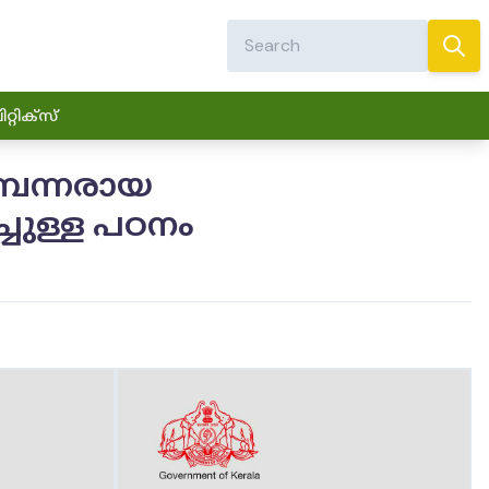
്റിക്സ്
മ്പന്നരായ
ചുള്ള പഠനം