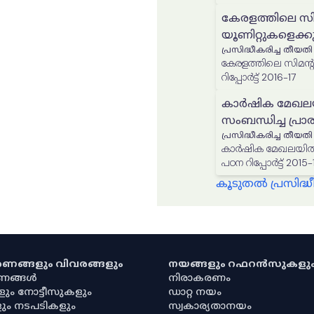
കേരളത്തിലെ സിമ
യൂണിറ്റുകളെക്കുറി
പ്രസിദ്ധീകരിച്ച തീയതി
കേരളത്തിലെ സിമന്‍റ് ഇഷ്ടിക നിർമ്മാണ യൂണിറ്റുകളെക്കുറിച്ചുള
റിപ്പോർട്ട് 2016-17
കാർഷിക മേഖലയ
സംബന്ധിച്ച പ്രാര
പ്രസിദ്ധീകരിച്ച തീയതി
കാർഷിക മേഖലയിൽ ത
പഠന റിപ്പോർട്ട് 2015-
കൂടുതൽ പ്രസിദ
കരണങ്ങളും വിവരങ്ങളും
നയങ്ങളും റഫറൻസുകളു
രണങ്ങൾ
നിരാകരണം
ളും നോട്ടീസുകളും
ഡാറ്റ നയം
ും നടപടികളും
സ്വകാര്യതാനയം