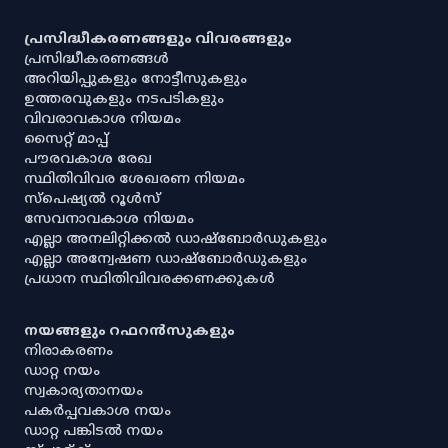
പ്രസിദ്ധീകരണങ്ങളും വിവരങ്ങളും
പ്രസിദ്ധീകരണങ്ങൾ
അറിയിപ്പുകളും നോട്ടീസുകളും
ഉത്തരവുകളും നടപടികളും
വിവരാവകാശ നിയമം
സൈറ്റ് മാപ്പ്
പൗരവകാശ രേഖ
സ്ഥിതിവിവര ശേഖരണ നിയമം
സ്‌പെഷ്യൽ റൂൾസ്
സേവനാവകാശ നിയമം
എല്ലാ അനലിറ്റിക്കൽ ഡാഷ്‌ബോർഡുകളും
എല്ലാ അന്വേഷണ ഡാഷ്‌ബോർഡുകളും
പ്രധാന സ്ഥിതിവിവരക്കണക്കുകൾ
നയങ്ങളും റഫറൻസുകളും
നിരാകരണം
ഡാറ്റ നയം
സ്വകാര്യതാനയം
പകർപ്പവകാശ നയം
ഡാറ്റ പങ്കിടൽ നയം