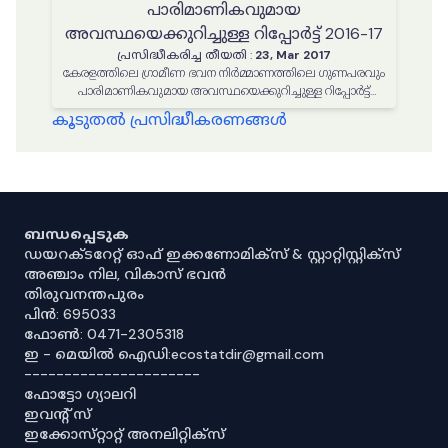
പാരിമാണികവുമായ
അവസ്ഥയെക്കുറിച്ചുള്ള റിപ്പോർട്ട് 2016-17
പ്രസിദ്ധീകരിച്ച തീയതി
:
23, Mar 2017
കേരളത്തിലെ ഗ്രാമീണ ഭവന നിര്‍മ്മാണത്തിലെ ഗുണപരവും
പാരിമാണികവുമായ അവസ്ഥയെക്കുറിച്ചുള്ള റിപ്പോർട്ട്
2016-17
കൂടുതൽ പ്രസിദ്ധീകരണങ്ങൾ
ബന്ധപ്പെടുക
ഡയറക്ടറേറ്റ് ഓഫ് ഇക്കണോമിക്സ് & സ്റ്റാറ്റിസ്റ്റിക്സ്
അഞ്ചാം നില, വികാസ് ഭവൻ
തിരുവനന്തപുരം
പിൻ: 695033
ഫോൺ: 0471-2305318
ഇ - മെയിൽ ഐഡി:ecostatdir@gmail.com
----------------------
ഫോട്ടോ ഗ്യാലറി
ഇവൻ്റ് സ്
ഇക്കോസ്‌റ്റാറ്റ് അനലിറ്റിക്‌സ്