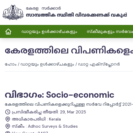
ഡാറ്റയും ഉൾക്കാഴ്ചകളും
സ്കീമുകളും സർവേ
കേരളത്തിലെ വിപണികളെക്കുറി
ഹോം
/
ഡാറ്റയും ഉൾക്കാഴ്ചകളും
/
ഡാറ്റ എക്സ്പ്ലോറർ
വിഭാഗം
:
Socio-economic
കേരളത്തിലെ വിപണികളെക്കുറിച്ചുള്ള സർവേ റിപ്പോർട്ട് 2021
പ്രസിദ്ധീകരിച്ച തീയതി
:
29, Mar 2025
അധികാരപരിധി
:
Kerala
സ്കീം
:
Adhoc Surveys & Studies