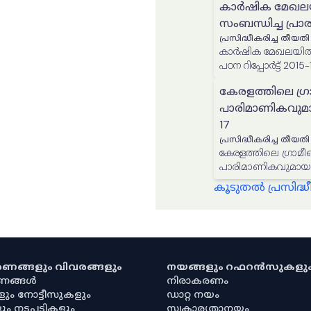
കാർഷിക മേഖലയ
സംബന്ധിച്ച പ്രാര
പ്രസിദ്ധീകരിച്ച തീയതി
കാർഷിക മേഖലയിൽ ത
പഠന റിപ്പോർട്ട് 2015-
കേരളത്തിലെ ഗ്
പാരിമാണികവുമായ 
17
പ്രസിദ്ധീകരിച്ച തീയതി
കേരളത്തിലെ ഗ്രാമീണ ഭ
പാരിമാണികവുമായ അവസ
കൂടുതൽ പ്രസിദ
കരണങ്ങളും വിവരങ്ങളും
നയങ്ങളും റഫറൻസുകളു
രണങ്ങൾ
നിരാകരണം
ളും നോട്ടീസുകളും
ഡാറ്റ നയം
ും നടപടികളും
സ്വകാര്യതാനയം