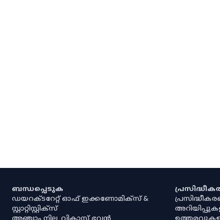
ബന്ധപ്പെടുക
പ്രസിദ്ധീ
ഡയറക്ടറേറ്റ് ഓഫ് ഇക്കണോമിക്സ് &
പ്രസിദ്ധീക
സ്റ്റാറ്റിസ്റ്റിക്സ്
അറിയിപ്പുക
അഞ്ചാം നില, വികാസ് ഭവൻ
ഉത്തരവുകള