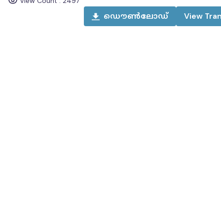
View Count :
2497
ഡൌൺലോഡ്
View
Tran