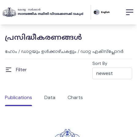
പ്രസിദ്ധീകരണങ്ങൾ
ഹോം
/
ഡാറ്റയും ഉൾക്കാഴ്ചകളും
/
ഡാറ്റ എക്സ്പ്ലോറർ
Sort By
Filter
Publications
Data
Charts