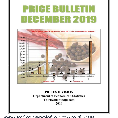
പ്രൈസ് ബുള്ളറ്റിൻ ഡിസംബർ 2019