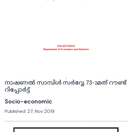
നാഷണൽ സാമ്പിൾ സർവ്വേ 73-ാമത് റൗണ്ട്
റിപ്പോർട്ട്
Socio-economic
Published:
27, Nov 2019