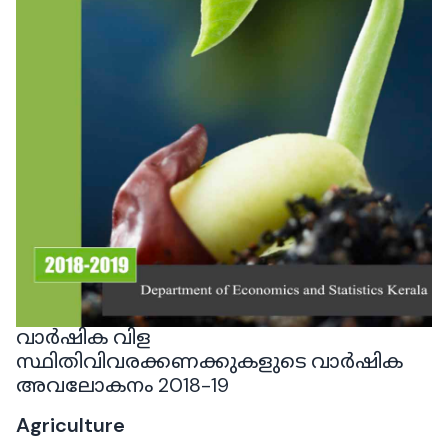
വാർഷിക വിള
സ്ഥിതിവിവരക്കണക്കുകളുടെ വാർഷിക
അവലോകനം 2018-19
Agriculture