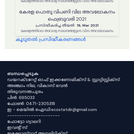
കേരളത്തിലെ അവശ്യ സാധനങ്ങളുടെ വില അവലോകനം
കേരള പൊതു വിപണി വില അവലോകനം
ഫെബ്രുവരി 2021
പ്രസിദ്ധീകരിച്ച തീയതി
:
19, Mar 2021
കേരളത്തിലെ അവശ്യ സാധനങ്ങളുടെ വില അവലോകനം
കൂടുതൽ പ്രസിദ്ധീകരണങ്ങൾ
ബന്ധപ്പെടുക
ഡയറക്ടറേറ്റ് ഓഫ് ഇക്കണോമിക്സ് & സ്റ്റാറ്റിസ്റ്റിക്സ്
അഞ്ചാം നില, വികാസ് ഭവൻ
തിരുവനന്തപുരം
പിൻ: 695033
ഫോൺ: 0471-2305318
ഇ - മെയിൽ ഐഡി:ecostatdir@gmail.com
----------------------
ഫോട്ടോ ഗ്യാലറി
ഇവൻ്റ് സ്
ഇക്കോസ്‌റ്റാറ്റ് അനലിറ്റിക്‌സ്