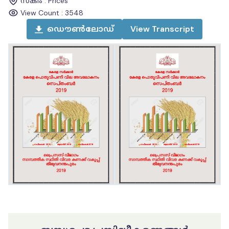
സ്കീം
:
Prices
View Count :
3548
ഡൌൺലോഡ്
View
Transcript