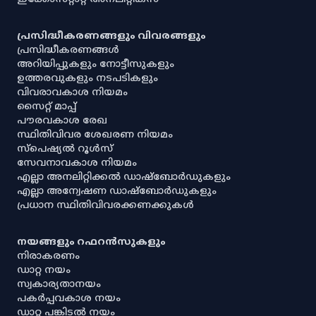
പ്രസിദ്ധീകരണങ്ങളും വിവരങ്ങളും
പ്രസിദ്ധീകരണങ്ങൾ
അറിയിപ്പുകളും നോട്ടീസുകളും
ഉത്തരവുകളും നടപടികളും
വിവരാവകാശ നിയമം
സൈറ്റ് മാപ്പ്
പൗരവകാശ രേഖ
സ്ഥിതിവിവര ശേഖരണ നിയമം
സ്‌പെഷ്യൽ റൂൾസ്
സേവനാവകാശ നിയമം
എല്ലാ അനലിറ്റിക്കൽ ഡാഷ്‌ബോർഡുകളും
എല്ലാ അന്വേഷണ ഡാഷ്‌ബോർഡുകളും
പ്രധാന സ്ഥിതിവിവരക്കണക്കുകൾ
നയങ്ങളും റഫറൻസുകളും
നിരാകരണം
ഡാറ്റ നയം
സ്വകാര്യതാനയം
പകർപ്പവകാശ നയം
ഡാറ്റ പങ്കിടൽ നയം