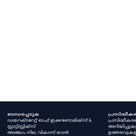
ബന്ധപ്പെടുക
പ്രസിദ്ധീ
ഡയറക്ടറേറ്റ് ഓഫ് ഇക്കണോമിക്സ് &
പ്രസിദ്ധീക
സ്റ്റാറ്റിസ്റ്റിക്സ്
അറിയിപ്പുക
അഞ്ചാം നില, വികാസ് ഭവൻ
ഉത്തരവുകള