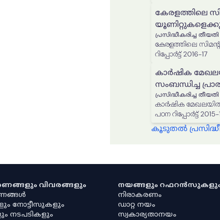
കേരളത്തിലെ സിമ
യൂണിറ്റുകളെക്കുറി
പ്രസിദ്ധീകരിച്ച തീയതി
കേരളത്തിലെ സിമന്‍റ് ഇഷ്ടിക നിർമ്മാണ യൂണിറ്റുകളെക്കുറിച്ചുള
റിപ്പോർട്ട് 2016-17
കാർഷിക മേഖലയ
സംബന്ധിച്ച പ്രാര
പ്രസിദ്ധീകരിച്ച തീയതി
കാർഷിക മേഖലയിൽ ത
പഠന റിപ്പോർട്ട് 2015-
കൂടുതൽ പ്രസിദ
കരണങ്ങളും വിവരങ്ങളും
നയങ്ങളും റഫറൻസുകളു
രണങ്ങൾ
നിരാകരണം
ളും നോട്ടീസുകളും
ഡാറ്റ നയം
ും നടപടികളും
സ്വകാര്യതാനയം