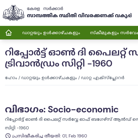
ഡാറ്റയും ഉൾക്കാഴ്ചകളും
സ്കീമുകളും സർവേ
റിപ്പോർട്ട് ഓൺ ദി പൈലറ്റ്
ട്രിവാൻഡ്രം സിറ്റി -1960
ഹോം
/
ഡാറ്റയും ഉൾക്കാഴ്ചകളും
/
ഡാറ്റ എക്സ്പ്ലോറർ
വിഭാഗം
:
Socio-economic
റിപ്പോർട്ട് ഓൺ ദി പൈലറ്റ് സർവ്വേ ഓഫ് ബഗേഴ്‌സ് ആൻഡ് ഡെസ്
സിറ്റി -1960
പ്രസിദ്ധീകരിച്ച തീയതി
:
01, Feb 1960