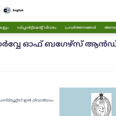
കളും
ഡിപ്പാർട്ട്മെന്റ് വിവരം
പ്രവർത്തനങ്ങൾ
അനലിറ
 സർവ്വേ ഓഫ് ബഗേഴ്‌സ് ആൻഡ് 
ടിട്യൂറ്റ്സ് ഇൻ ട്രിവാൻഡ്രം