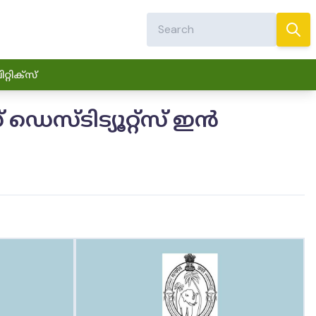
്റിക്സ്
ഡെസ്ടിട്യൂറ്റ്സ് ഇൻ