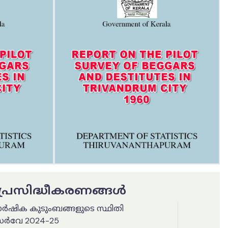
ട പ്രസിദ്ധീകരണങ്ങൾ
ർഷിക കുടുംബങ്ങളുടെ സ്ഥിതി
സർവേ 2024-25