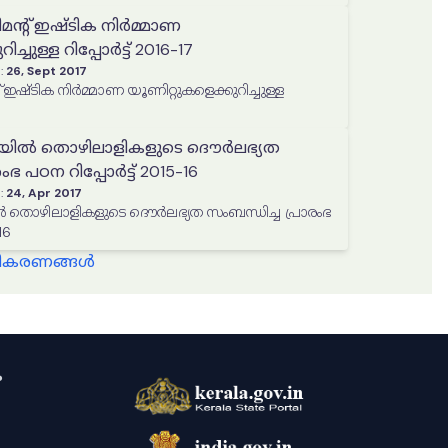
ന്‍റ് ഇഷ്ടിക നിർമ്മാണ
ച്ചുള്ള റിപ്പോർട്ട് 2016-17
:
26, Sept 2017
്ള
ിൽ തൊഴിലാളികളുടെ ദൌര്‍ലഭ്യത
ംഭ പഠന റിപ്പോർട്ട് 2015-16
:
24, Apr 2017
ൊഴിലാളികളുടെ ദൌര്‍ലഭ്യത സംബന്ധിച്ച പ്രാരംഭ
16
്ധീകരണങ്ങൾ
ം