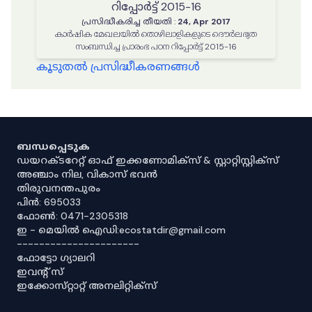
റിപ്പോർട്ട് 2015-16
പ്രസിദ്ധീകരിച്ച തീയതി
:
24, Apr 2017
കാർഷിക മേഖലയിൽ തൊഴിലാളികളുടെ ദൌര്‍ലഭ്യത
സംബന്ധിച്ച പ്രാരംഭ പഠന റിപ്പോർട്ട് 2015-16
കൂടുതൽ പ്രസിദ്ധീകരണങ്ങൾ
ബന്ധപ്പെടുക
ഡയറക്ടറേറ്റ് ഓഫ് ഇക്കണോമിക്സ് & സ്റ്റാറ്റിസ്റ്റിക്സ്
അഞ്ചാം നില, വികാസ് ഭവൻ
തിരുവനന്തപുരം
പിൻ: 695033
ഫോൺ: 0471-2305318
ഇ - മെയിൽ ഐഡി:ecostatdir@gmail.com
----------------------
ഫോട്ടോ ഗ്യാലറി
ഇവൻ്റ് സ്
ഇക്കോസ്‌റ്റാറ്റ് അനലിറ്റിക്‌സ്