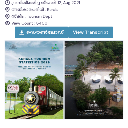
പ്രസിദ്ധീകരിച്ച തീയതി
:
12, Aug 2021
അധികാരപരിധി
:
Kerala
സ്കീം
:
Tourism Dept
View Count :
8400
ഡൌൺലോഡ്
View
Transcript