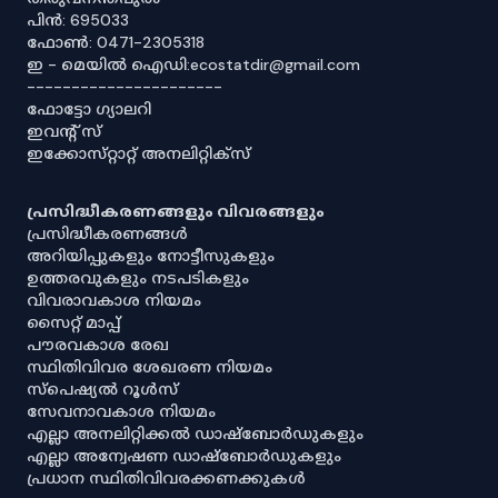
പിൻ: 695033
ഫോൺ: 0471-2305318
ഇ - മെയിൽ ഐഡി:ecostatdir@gmail.com
----------------------
ഫോട്ടോ ഗ്യാലറി
ഇവൻ്റ് സ്
ഇക്കോസ്‌റ്റാറ്റ് അനലിറ്റിക്‌സ്
പ്രസിദ്ധീകരണങ്ങളും വിവരങ്ങളും
പ്രസിദ്ധീകരണങ്ങൾ
അറിയിപ്പുകളും നോട്ടീസുകളും
ഉത്തരവുകളും നടപടികളും
വിവരാവകാശ നിയമം
സൈറ്റ് മാപ്പ്
പൗരവകാശ രേഖ
സ്ഥിതിവിവര ശേഖരണ നിയമം
സ്‌പെഷ്യൽ റൂൾസ്
സേവനാവകാശ നിയമം
എല്ലാ അനലിറ്റിക്കൽ ഡാഷ്‌ബോർഡുകളും
എല്ലാ അന്വേഷണ ഡാഷ്‌ബോർഡുകളും
പ്രധാന സ്ഥിതിവിവരക്കണക്കുകൾ