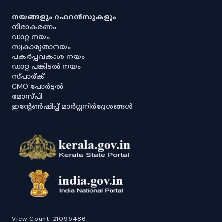
നയങ്ങളും റഫറൻസുകളും
നിരാകരണം
ഡാറ്റ നയം
സ്വകാര്യതാനയം
പകർപ്പവകാശ നയം
ഡാറ്റ പങ്കിടൽ നയം
സ്പാര്ക്
CMO പോർട്ടൽ
മോസ്പി
ഇൻ്റേൺഷിപ്പ് മാർഗ്ഗനിർദ്ദേശങ്ങൾ
View Count:
21095486