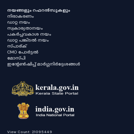
നയങ്ങളും റഫറൻസുകളും
നിരാകരണം
ഡാറ്റ നയം
സ്വകാര്യതാനയം
പകർപ്പവകാശ നയം
ഡാറ്റ പങ്കിടൽ നയം
സ്പാര്ക്
CMO പോർട്ടൽ
മോസ്പി
ഇൻ്റേൺഷിപ്പ് മാർഗ്ഗനിർദ്ദേശങ്ങൾ
View Count:
21095449