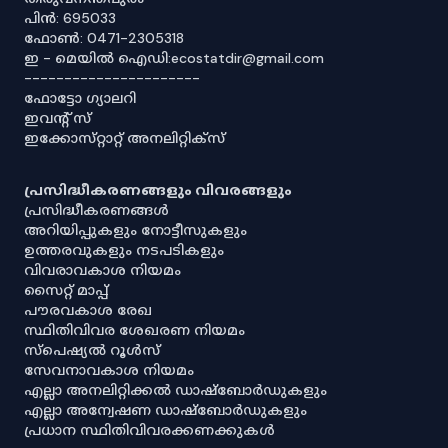
പിൻ: 695033
ഫോൺ: 0471-2305318
ഇ - മെയിൽ ഐഡി:ecostatdir@gmail.com
----------------------
ഫോട്ടോ ഗ്യാലറി
ഇവൻ്റ് സ്
ഇക്കോസ്‌റ്റാറ്റ് അനലിറ്റിക്‌സ്
പ്രസിദ്ധീകരണങ്ങളും വിവരങ്ങളും
പ്രസിദ്ധീകരണങ്ങൾ
അറിയിപ്പുകളും നോട്ടീസുകളും
ഉത്തരവുകളും നടപടികളും
വിവരാവകാശ നിയമം
സൈറ്റ് മാപ്പ്
പൗരവകാശ രേഖ
സ്ഥിതിവിവര ശേഖരണ നിയമം
സ്‌പെഷ്യൽ റൂൾസ്
സേവനാവകാശ നിയമം
എല്ലാ അനലിറ്റിക്കൽ ഡാഷ്‌ബോർഡുകളും
എല്ലാ അന്വേഷണ ഡാഷ്‌ബോർഡുകളും
പ്രധാന സ്ഥിതിവിവരക്കണക്കുകൾ