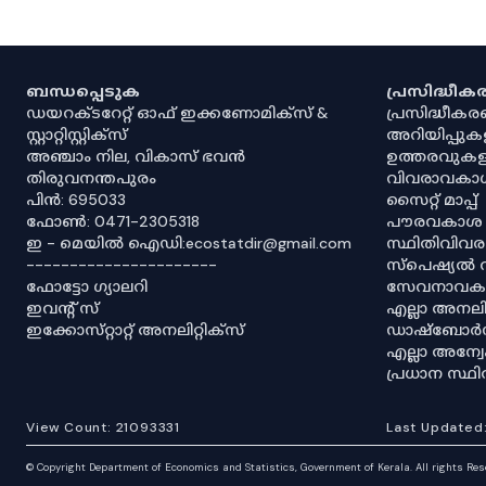
ബന്ധപ്പെടുക
പ്രസിദ്ധീ
ഡയറക്ടറേറ്റ് ഓഫ് ഇക്കണോമിക്സ് &
പ്രസിദ്ധീക
സ്റ്റാറ്റിസ്റ്റിക്സ്
അറിയിപ്പുക
അഞ്ചാം നില, വികാസ് ഭവൻ
ഉത്തരവുകള
തിരുവനന്തപുരം
വിവരാവകാ
പിൻ: 695033
സൈറ്റ് മാപ്പ്
ഫോൺ: 0471-2305318
പൗരവകാശ
ഇ - മെയിൽ ഐഡി:ecostatdir@gmail.com
സ്ഥിതിവിവ
----------------------
സ്‌പെഷ്യൽ 
ഫോട്ടോ ഗ്യാലറി
സേവനാവകാ
ഇവൻ്റ് സ്
എല്ലാ അനലിറ
ഇക്കോസ്‌റ്റാറ്റ് അനലിറ്റിക്‌സ്
ഡാഷ്‌ബോർ
എല്ലാ അന്
പ്രധാന സ്
View Count:
21093331
Last Updated
©
Copyright Department of Economics and Statistics, Government of Kerala. All rights Re