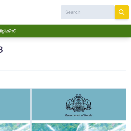
്റിക്സ്
8