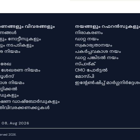
കരണങ്ങളും വിവരങ്ങളും
നയങ്ങളും റഫറൻസുകളു
രണങ്ങൾ
നിരാകരണം
ളും നോട്ടീസുകളും
ഡാറ്റ നയം
ും നടപടികളും
സ്വകാര്യതാനയം
ശ നിയമം
പകർപ്പവകാശ നയം
ഡാറ്റ പങ്കിടൽ നയം
 രേഖ
സ്പാര്ക്
ര ശേഖരണ നിയമം
CMO പോർട്ടൽ
റൂൾസ്
മോസ്പി
ശ നിയമം
ഇൻ്റേൺഷിപ്പ് മാർഗ്ഗനിർദ്ദേ
്റിക്കൽ
ഡുകളും
വേഷണ ഡാഷ്‌ബോർഡുകളും
ഥിതിവിവരക്കണക്കുകൾ
:
08, Aug 2026
served 2026.