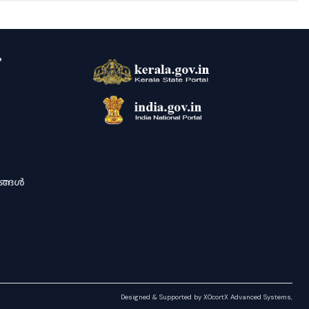
ം
ശങ്ങൾ
Designed & Supported by XOcortX Advanced Systems,