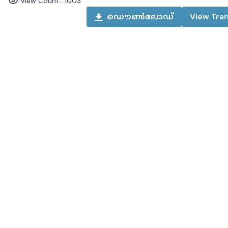
View Count :
1003
ഡൌൺലോഡ്
View
Tran