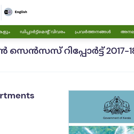
കളും
ഡിപ്പാർട്ട്മെന്റ് വിവരം
പ്രവർത്തനങ്ങൾ
അനലിറ
ൻസസ് റിപ്പോർട്ട് 2017-1
artments