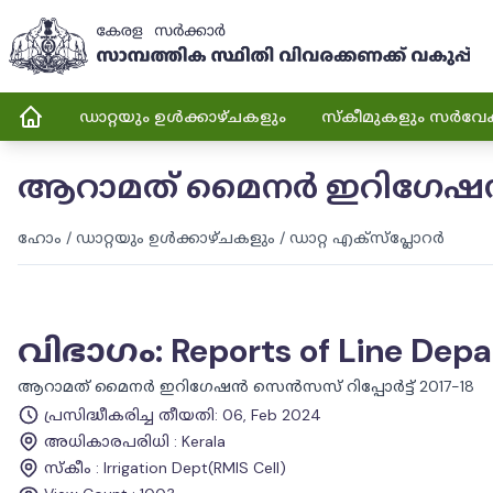
ഡാറ്റയും ഉൾക്കാഴ്ചകളും
സ്കീമുകളും സർവേ
ആറാമത് മൈനർ ഇറിഗേഷൻ സെ
ഹോം
/
ഡാറ്റയും ഉൾക്കാഴ്ചകളും
/
ഡാറ്റ എക്സ്പ്ലോറർ
വിഭാഗം
:
Reports of Line Dep
ആറാമത് മൈനർ ഇറിഗേഷൻ സെൻസസ് റിപ്പോർട്ട് 2017-18
പ്രസിദ്ധീകരിച്ച തീയതി
:
06, Feb 2024
അധികാരപരിധി
:
Kerala
സ്കീം
:
Irrigation Dept(RMIS Cell)