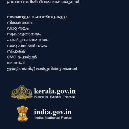
പ്രധാന സ്ഥിതിവിവരക്കണക്കുകൾ
നയങ്ങളും റഫറൻസുകളും
നിരാകരണം
ഡാറ്റ നയം
സ്വകാര്യതാനയം
പകർപ്പവകാശ നയം
ഡാറ്റ പങ്കിടൽ നയം
സ്പാര്ക്
CMO പോർട്ടൽ
മോസ്പി
ഇൻ്റേൺഷിപ്പ് മാർഗ്ഗനിർദ്ദേശങ്ങൾ