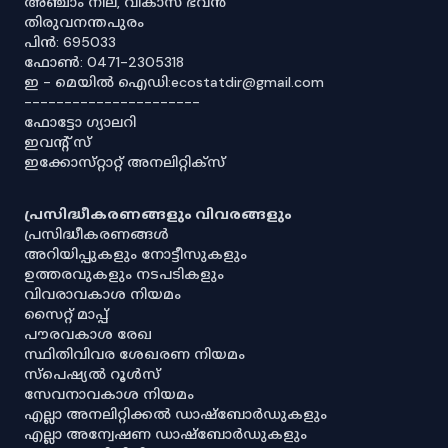
അഞ്ചാം നില, വികാസ് ഭവൻ
തിരുവനന്തപുരം
പിൻ: 695033
ഫോൺ: 0471-2305318
ഇ - മെയിൽ ഐഡി:ecostatdir@gmail.com
----------------------
ഫോട്ടോ ഗ്യാലറി
ഇവൻ്റ് സ്
ഇക്കോസ്‌റ്റാറ്റ് അനലിറ്റിക്‌സ്
പ്രസിദ്ധീകരണങ്ങളും വിവരങ്ങളും
പ്രസിദ്ധീകരണങ്ങൾ
അറിയിപ്പുകളും നോട്ടീസുകളും
ഉത്തരവുകളും നടപടികളും
വിവരാവകാശ നിയമം
സൈറ്റ് മാപ്പ്
പൗരവകാശ രേഖ
സ്ഥിതിവിവര ശേഖരണ നിയമം
സ്‌പെഷ്യൽ റൂൾസ്
സേവനാവകാശ നിയമം
എല്ലാ അനലിറ്റിക്കൽ ഡാഷ്‌ബോർഡുകളും
എല്ലാ അന്വേഷണ ഡാഷ്‌ബോർഡുകളും