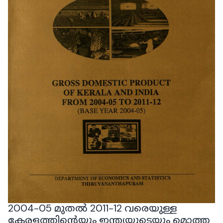
2004-05 മുതൽ 2011-12 വരെയുള്ള
കേരളത്തിന്റെയും ഇന്ത്യയുടെയും മൊത്ത