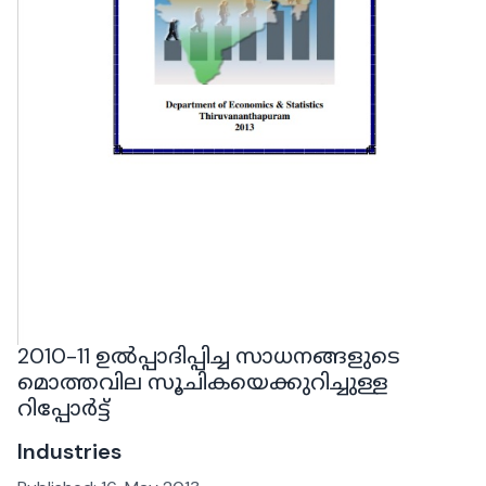
2010-11 ഉൽപ്പാദിപ്പിച്ച സാധനങ്ങളുടെ
മൊത്തവില സൂചികയെക്കുറിച്ചുള്ള
റിപ്പോർട്ട്
Industries