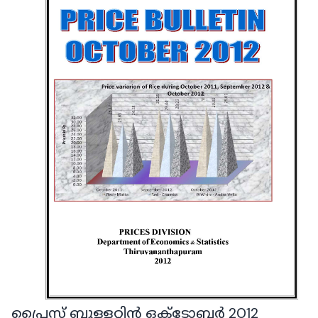
പ്രൈസ് ബുള്ളറ്റിൻ ഒക്ടോബർ 2012