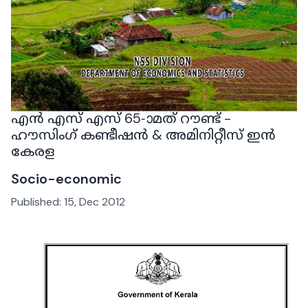
എൻ എസ് എസ് 65-ാമത് റൗണ്ട് -
ഹൗസിംഗ് കണ്ടീഷൻ & അമിനിറ്റീസ് ഇൻ
കേരള
Socio-economic
Published:
15, Dec 2012