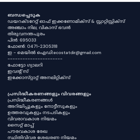
ബന്ധപ്പെടുക
ഡയറക്ടറേറ്റ് ഓഫ് ഇക്കണോമിക്സ് & സ്റ്റാറ്റിസ്റ്റിക്സ്
അഞ്ചാം നില, വികാസ് ഭവൻ
തിരുവനന്തപുരം
പിൻ: 695033
ഫോൺ: 0471-2305318
ഇ - മെയിൽ ഐഡി:ecostatdir@gmail.com
----------------------
ഫോട്ടോ ഗ്യാലറി
ഇവൻ്റ് സ്
ഇക്കോസ്‌റ്റാറ്റ് അനലിറ്റിക്‌സ്
പ്രസിദ്ധീകരണങ്ങളും വിവരങ്ങളും
പ്രസിദ്ധീകരണങ്ങൾ
അറിയിപ്പുകളും നോട്ടീസുകളും
ഉത്തരവുകളും നടപടികളും
വിവരാവകാശ നിയമം
സൈറ്റ് മാപ്പ്
പൗരവകാശ രേഖ
സ്ഥിതിവിവര ശേഖരണ നിയമം