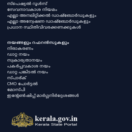
സ്‌പെഷ്യൽ റൂൾസ്
സേവനാവകാശ നിയമം
എല്ലാ അനലിറ്റിക്കൽ ഡാഷ്‌ബോർഡുകളും
എല്ലാ അന്വേഷണ ഡാഷ്‌ബോർഡുകളും
പ്രധാന സ്ഥിതിവിവരക്കണക്കുകൾ
നയങ്ങളും റഫറൻസുകളും
നിരാകരണം
ഡാറ്റ നയം
സ്വകാര്യതാനയം
പകർപ്പവകാശ നയം
ഡാറ്റ പങ്കിടൽ നയം
സ്പാര്ക്
CMO പോർട്ടൽ
മോസ്പി
ഇൻ്റേൺഷിപ്പ് മാർഗ്ഗനിർദ്ദേശങ്ങൾ