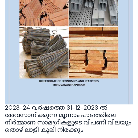
2023-24 വർഷത്തെ 31-12-2023 ൽ
അവസാനിക്കുന്ന മൂന്നാം പാദത്തിലെ
നിർമ്മാണ സാമഗ്രികളുടെ വിപണി വിലയും
തൊഴിലാളി കൂലി നിരക്കും