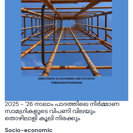
2025 - '26 നാലാം പാദത്തിലെ നിർമ്മാണ
സാമഗ്രികളുടെ വിപണി വിലയും
തൊഴിലാളി കൂലി നിരക്കും
Socio-economic