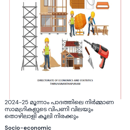
2024-25 മൂന്നാം പാദത്തിലെ നിർമ്മാണ
സാമഗ്രികളുടെ വിപണി വിലയും
തൊഴിലാളി കൂലി നിരക്കും
Socio-economic