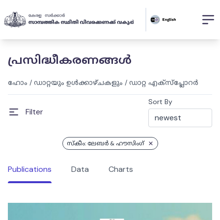
പ്രസിദ്ധീകരണങ്ങൾ
ഹോം
/
ഡാറ്റയും ഉൾക്കാഴ്ചകളും
/
ഡാറ്റ എക്സ്പ്ലോറർ
Sort By
Filter
സ്കീം: ലേബര്‍ & ഹൗസിംഗ്
Publications
Data
Charts