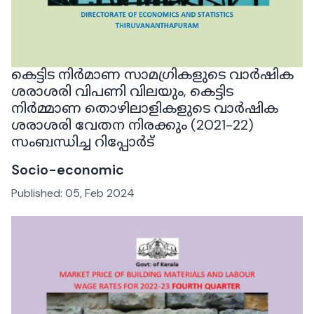
കെട്ടിട നിർമാണ സാമഗ്രികളുടെ വാർഷിക
ശരാശരി വിപണി വിലയും, കെട്ടിട
നിർമ്മാണ തൊഴിലാളികളുടെ വാർഷിക
ശരാശരി വേതന നിരക്കും (2021-22)
സംബന്ധിച്ച റിപ്പോർട്
Socio-economic
Published:
05, Feb 2024