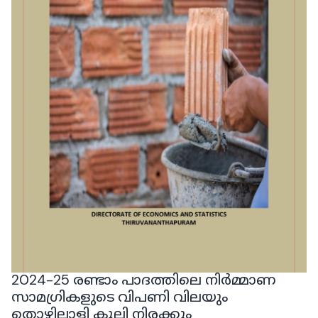
2024-25 രണ്ടാം പാദത്തിലെ നിർമ്മാണ
സാമഗ്രികളുടെ വിപണി വിലയും
തൊഴിലാളി കൂലി നിരക്കും