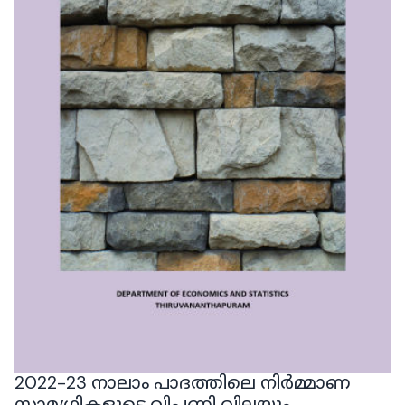
2022-23 നാലാം പാദത്തിലെ നിർമ്മാണ
സാമഗ്രികളുടെ വിപണി വിലയും