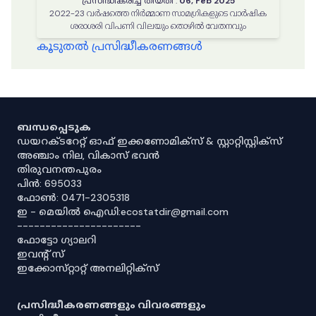
പ്രസിദ്ധീകരിച്ച തീയതി
:
06, Feb 2025
2022-23 വർഷത്തെ നിർമ്മാണ സാമഗ്രികളുടെ വാർഷിക
ശരാശരി വിപണി വിലയും തൊഴിൽ വേതനവും
കൂടുതൽ പ്രസിദ്ധീകരണങ്ങൾ
ബന്ധപ്പെടുക
ഡയറക്ടറേറ്റ് ഓഫ് ഇക്കണോമിക്സ് & സ്റ്റാറ്റിസ്റ്റിക്സ്
അഞ്ചാം നില, വികാസ് ഭവൻ
തിരുവനന്തപുരം
പിൻ: 695033
ഫോൺ: 0471-2305318
ഇ - മെയിൽ ഐഡി:ecostatdir@gmail.com
----------------------
ഫോട്ടോ ഗ്യാലറി
ഇവൻ്റ് സ്
ഇക്കോസ്‌റ്റാറ്റ് അനലിറ്റിക്‌സ്
പ്രസിദ്ധീകരണങ്ങളും വിവരങ്ങളും