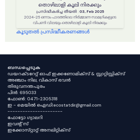
തൊഴിലാളി കൂലി നിരക്കും
പ്രസിദ്ധീകരിച്ച തീയതി
:
03, Feb 2025
2024-25 ഒന്നാം പാദത്തിലെ നിർമ്മാണ സാമഗ്രികളുടെ
വിപണി വിലയും തൊഴിലാളി കൂലി നിരക്കും
കൂടുതൽ പ്രസിദ്ധീകരണങ്ങൾ
ബന്ധപ്പെടുക
ഡയറക്ടറേറ്റ് ഓഫ് ഇക്കണോമിക്സ് & സ്റ്റാറ്റിസ്റ്റിക്സ്
അഞ്ചാം നില, വികാസ് ഭവൻ
തിരുവനന്തപുരം
പിൻ: 695033
ഫോൺ: 0471-2305318
ഇ - മെയിൽ ഐഡി:ecostatdir@gmail.com
----------------------
ഫോട്ടോ ഗ്യാലറി
ഇവൻ്റ് സ്
ഇക്കോസ്‌റ്റാറ്റ് അനലിറ്റിക്‌സ്