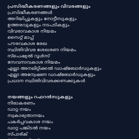
പ്രസിദ്ധീകരണങ്ങളും വിവരങ്ങളും
പ്രസിദ്ധീകരണങ്ങൾ
അറിയിപ്പുകളും നോട്ടീസുകളും
ഉത്തരവുകളും നടപടികളും
വിവരാവകാശ നിയമം
സൈറ്റ് മാപ്പ്
പൗരവകാശ രേഖ
സ്ഥിതിവിവര ശേഖരണ നിയമം
സ്‌പെഷ്യൽ റൂൾസ്
സേവനാവകാശ നിയമം
എല്ലാ അനലിറ്റിക്കൽ ഡാഷ്‌ബോർഡുകളും
എല്ലാ അന്വേഷണ ഡാഷ്‌ബോർഡുകളും
പ്രധാന സ്ഥിതിവിവരക്കണക്കുകൾ
നയങ്ങളും റഫറൻസുകളും
നിരാകരണം
ഡാറ്റ നയം
സ്വകാര്യതാനയം
പകർപ്പവകാശ നയം
ഡാറ്റ പങ്കിടൽ നയം
സ്പാര്ക്