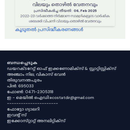
വിലയും തൊഴിൽ വേതനവും
പ്രസിദ്ധീകരിച്ച തീയതി
:
06, Feb 2025
2022-23 വർഷത്തെ നിർമ്മാണ സാമഗ്രികളുടെ വാർഷിക
ശരാശരി വിപണി വിലയും തൊഴിൽ വേതനവും
കൂടുതൽ പ്രസിദ്ധീകരണങ്ങൾ
ബന്ധപ്പെടുക
ഡയറക്ടറേറ്റ് ഓഫ് ഇക്കണോമിക്സ് & സ്റ്റാറ്റിസ്റ്റിക്സ്
അഞ്ചാം നില, വികാസ് ഭവൻ
തിരുവനന്തപുരം
പിൻ: 695033
ഫോൺ: 0471-2305318
ഇ - മെയിൽ ഐഡി:ecostatdir@gmail.com
----------------------
ഫോട്ടോ ഗ്യാലറി
ഇവൻ്റ് സ്
ഇക്കോസ്‌റ്റാറ്റ് അനലിറ്റിക്‌സ്