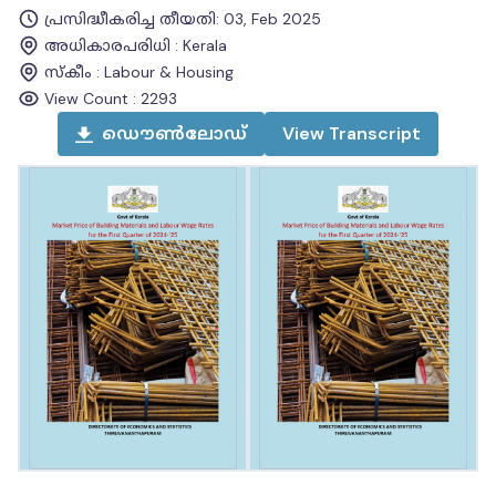
പ്രസിദ്ധീകരിച്ച തീയതി
:
03, Feb 2025
അധികാരപരിധി
:
Kerala
സ്കീം
:
Labour & Housing
View Count :
2293
ഡൌൺലോഡ്
View
Transcript