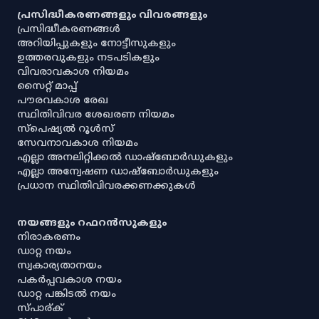
പ്രസിദ്ധീകരണങ്ങളും വിവരങ്ങളും
പ്രസിദ്ധീകരണങ്ങൾ
അറിയിപ്പുകളും നോട്ടീസുകളും
ഉത്തരവുകളും നടപടികളും
വിവരാവകാശ നിയമം
സൈറ്റ് മാപ്പ്
പൗരവകാശ രേഖ
സ്ഥിതിവിവര ശേഖരണ നിയമം
സ്‌പെഷ്യൽ റൂൾസ്
സേവനാവകാശ നിയമം
എല്ലാ അനലിറ്റിക്കൽ ഡാഷ്‌ബോർഡുകളും
എല്ലാ അന്വേഷണ ഡാഷ്‌ബോർഡുകളും
പ്രധാന സ്ഥിതിവിവരക്കണക്കുകൾ
നയങ്ങളും റഫറൻസുകളും
നിരാകരണം
ഡാറ്റ നയം
സ്വകാര്യതാനയം
പകർപ്പവകാശ നയം
ഡാറ്റ പങ്കിടൽ നയം
സ്പാര്ക്