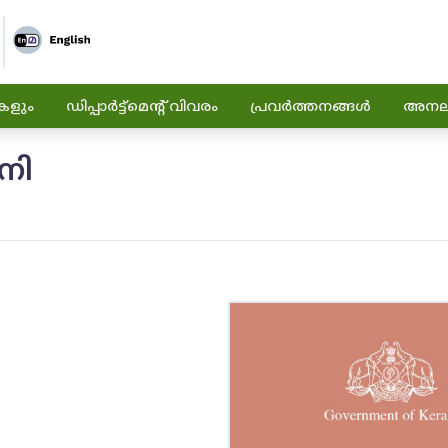
കളും
ഡിപ്പാർട്ട്മെന്റ് വിവരം
പ്രവർത്തനങ്ങൾ
അനലിറ
നി