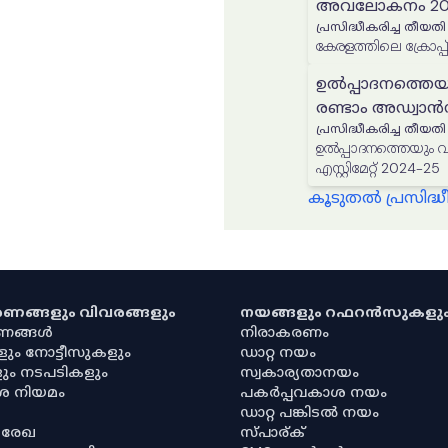
അവലോകനം 202
പ്രസിദ്ധീകരിച്ച തീയതി
കേരളത്തിലെ ക്രോപ്പ്
ഉൽപ്പാദനത്തെയ
രണ്ടാം അഡ്വാൻസ് 
പ്രസിദ്ധീകരിച്ച തീയതി
ഉൽപ്പാദനത്തെയും വിസ്
എസ്റ്റിമേറ്റ് 2024-25
കൂടുതൽ പ്രസിദ
കരണങ്ങളും വിവരങ്ങളും
നയങ്ങളും റഫറൻസുകളു
രണങ്ങൾ
നിരാകരണം
ളും നോട്ടീസുകളും
ഡാറ്റ നയം
ും നടപടികളും
സ്വകാര്യതാനയം
ശ നിയമം
പകർപ്പവകാശ നയം
ഡാറ്റ പങ്കിടൽ നയം
 രേഖ
സ്പാര്ക്