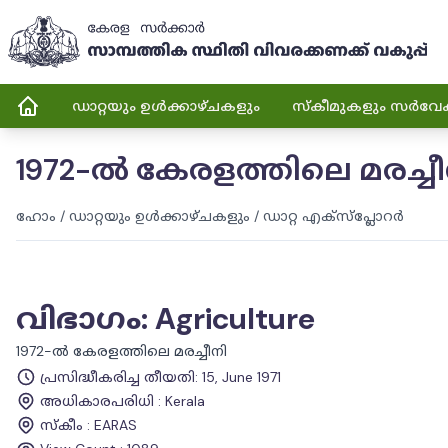
ഡാറ്റയും ഉൾക്കാഴ്ചകളും
സ്കീമുകളും സർവേ
1972-ൽ കേരളത്തിലെ മരച്ചീ
ഹോം
/
ഡാറ്റയും ഉൾക്കാഴ്ചകളും
/
ഡാറ്റ എക്സ്പ്ലോറർ
വിഭാഗം
:
Agriculture
1972-ൽ കേരളത്തിലെ മരച്ചീനി
പ്രസിദ്ധീകരിച്ച തീയതി
:
15, June 1971
അധികാരപരിധി
:
Kerala
സ്കീം
:
EARAS