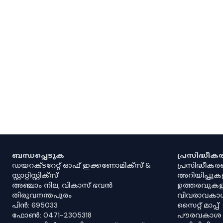
ബന്ധപ്പെടുക
പ്രസിദ്ധീ
ഡയറക്ടറേറ്റ് ഓഫ് ഇക്കണോമിക്സ് &
പ്രസിദ്ധീക
സ്റ്റാറ്റിസ്റ്റിക്സ്
അറിയിപ്പുക
അഞ്ചാം നില, വികാസ് ഭവൻ
ഉത്തരവുകള
തിരുവനന്തപുരം
വിവരാവകാ
പിൻ: 695033
സൈറ്റ് മാപ്പ്
ഫോൺ: 0471-2305318
പൗരവകാശ