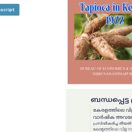
script
ബന്ധപ്പെട്
കേരളത്തിലെ വി
വാർഷിക അവലോ
പ്രസിദ്ധീകരിച്ച തീയതി
കേരളത്തിലെ വിള സ