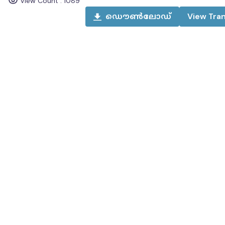
View Count :
1089
ഡൌൺലോഡ്
View
Tran