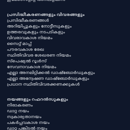
പ്രസിദ്ധീകരണങ്ങളും വിവരങ്ങളും
പ്രസിദ്ധീകരണങ്ങൾ
അറിയിപ്പുകളും നോട്ടീസുകളും
ഉത്തരവുകളും നടപടികളും
വിവരാവകാശ നിയമം
സൈറ്റ് മാപ്പ്
പൗരവകാശ രേഖ
സ്ഥിതിവിവര ശേഖരണ നിയമം
സ്‌പെഷ്യൽ റൂൾസ്
സേവനാവകാശ നിയമം
എല്ലാ അനലിറ്റിക്കൽ ഡാഷ്‌ബോർഡുകളും
എല്ലാ അന്വേഷണ ഡാഷ്‌ബോർഡുകളും
പ്രധാന സ്ഥിതിവിവരക്കണക്കുകൾ
നയങ്ങളും റഫറൻസുകളും
നിരാകരണം
ഡാറ്റ നയം
സ്വകാര്യതാനയം
പകർപ്പവകാശ നയം
ഡാറ്റ പങ്കിടൽ നയം