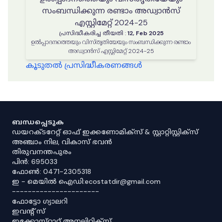
സംബന്ധിക്കുന്ന രണ്ടാം അഡ്വാൻസ്
എസ്റ്റിമേറ്റ് 2024-25
പ്രസിദ്ധീകരിച്ച തീയതി
:
12, Feb 2025
ഉൽപ്പാദനത്തെയും വിസ്തൃതിയേയും സംബന്ധിക്കുന്ന രണ്ടാം
അഡ്വാൻസ് എസ്റ്റിമേറ്റ് 2024-25
കൂടുതൽ പ്രസിദ്ധീകരണങ്ങൾ
ബന്ധപ്പെടുക
ഡയറക്ടറേറ്റ് ഓഫ് ഇക്കണോമിക്സ് & സ്റ്റാറ്റിസ്റ്റിക്സ്
അഞ്ചാം നില, വികാസ് ഭവൻ
തിരുവനന്തപുരം
പിൻ: 695033
ഫോൺ: 0471-2305318
ഇ - മെയിൽ ഐഡി:ecostatdir@gmail.com
----------------------
ഫോട്ടോ ഗ്യാലറി
ഇവൻ്റ് സ്
ഇക്കോസ്‌റ്റാറ്റ് അനലിറ്റിക്‌സ്