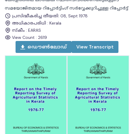
സമയോജിതമായ റിപ്പോർട്ടിംഗ് സർവ്വേക്കുറിച്ചുള്ള റിപ്പോർട്ട്
പ്രസിദ്ധീകരിച്ച തീയതി
:
08, Sept 1978
അധികാരപരിധി
:
Kerala
സ്കീം
:
EARAS
View Count :
2619
ഡൌൺലോഡ്
View
Transcript