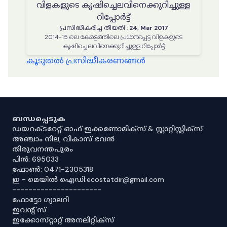
വിളകളുടെ കൃഷിച്ചെലവിനെക്കുറിച്ചുള്ള
റിപ്പോർട്ട്
പ്രസിദ്ധീകരിച്ച തീയതി
:
24, Mar 2017
2014-15 ലെ കേരളത്തിലെ പ്രധാനപ്പെട്ട വിളകളുടെ
കൃഷിച്ചെലവിനെക്കുറിച്ചുള്ള റിപ്പോർട്ട്
കൂടുതൽ പ്രസിദ്ധീകരണങ്ങൾ
ബന്ധപ്പെടുക
ഡയറക്ടറേറ്റ് ഓഫ് ഇക്കണോമിക്സ് & സ്റ്റാറ്റിസ്റ്റിക്സ്
അഞ്ചാം നില, വികാസ് ഭവൻ
തിരുവനന്തപുരം
പിൻ: 695033
ഫോൺ: 0471-2305318
ഇ - മെയിൽ ഐഡി:ecostatdir@gmail.com
----------------------
ഫോട്ടോ ഗ്യാലറി
ഇവൻ്റ് സ്
ഇക്കോസ്‌റ്റാറ്റ് അനലിറ്റിക്‌സ്