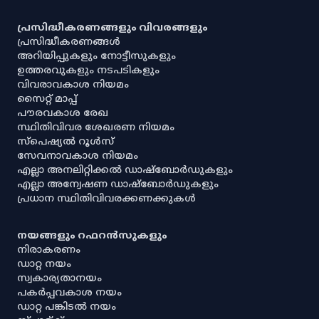
പ്രസിദ്ധീകരണങ്ങളും വിവരങ്ങളും
പ്രസിദ്ധീകരണങ്ങൾ
അറിയിപ്പുകളും നോട്ടീസുകളും
ഉത്തരവുകളും നടപടികളും
വിവരാവകാശ നിയമം
സൈറ്റ് മാപ്പ്
പൗരവകാശ രേഖ
സ്ഥിതിവിവര ശേഖരണ നിയമം
സ്‌പെഷ്യൽ റൂൾസ്
സേവനാവകാശ നിയമം
എല്ലാ അനലിറ്റിക്കൽ ഡാഷ്‌ബോർഡുകളും
എല്ലാ അന്വേഷണ ഡാഷ്‌ബോർഡുകളും
പ്രധാന സ്ഥിതിവിവരക്കണക്കുകൾ
നയങ്ങളും റഫറൻസുകളും
നിരാകരണം
ഡാറ്റ നയം
സ്വകാര്യതാനയം
പകർപ്പവകാശ നയം
ഡാറ്റ പങ്കിടൽ നയം