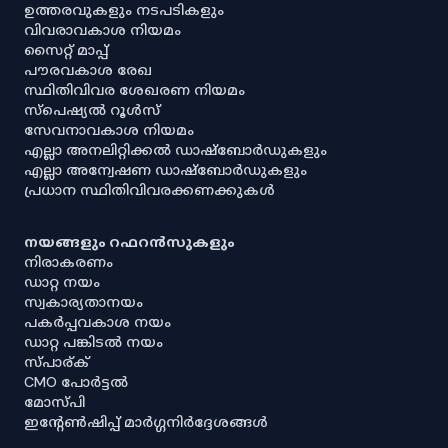
ഉത്തരവുകളും നടപടികളും
വിവരാവകാശ നിയമം
സൈറ്റ് മാപ്പ്
പൗരവകാശ രേഖ
സ്ഥിതിവിവര ശേഖരണ നിയമം
സ്‌പെഷ്യൽ റൂൾസ്
സേവനാവകാശ നിയമം
എല്ലാ അനലിറ്റിക്കൽ ഡാഷ്‌ബോർഡുകളും
എല്ലാ അന്വേഷണ ഡാഷ്‌ബോർഡുകളും
പ്രധാന സ്ഥിതിവിവരക്കണക്കുകൾ
നയങ്ങളും റഫറൻസുകളും
നിരാകരണം
ഡാറ്റ നയം
സ്വകാര്യതാനയം
പകർപ്പവകാശ നയം
ഡാറ്റ പങ്കിടൽ നയം
സ്പാര്ക്
CMO പോർട്ടൽ
മോസ്പി
ഇൻ്റേൺഷിപ്പ് മാർഗ്ഗനിർദ്ദേശങ്ങൾ