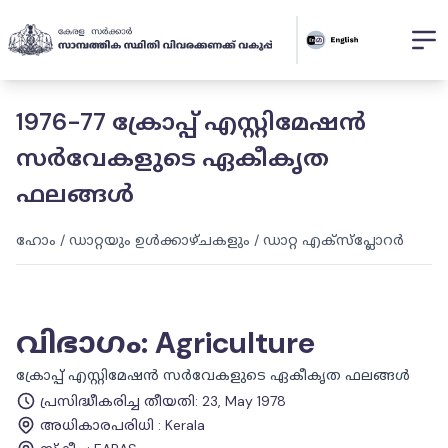
1976-77 ക്രോപ്പ് എസ്റ്റിമേഷൻ
സർവേകളുടെ ഏകീകൃത
ഫലങ്ങൾ
ഹോം
/
ഡാറ്റയും ഉൾക്കാഴ്ചകളും
/
ഡാറ്റ എക്സ്പ്ലോറർ
വിഭാഗം
:
Agriculture
ക്രോപ്പ് എസ്റ്റിമേഷൻ സർവേകളുടെ ഏകീകൃത ഫലങ്ങൾ
പ്രസിദ്ധീകരിച്ച തീയതി
:
23, May 1978
അധികാരപരിധി
:
Kerala