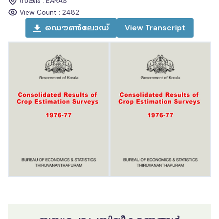
സ്കീം
:
EARAS
View Count :
2482
ഡൌൺലോഡ്
View
Transcript