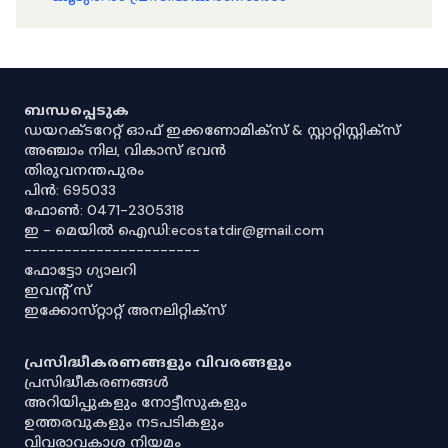
ബന്ധപ്പെടുക
ഡയറക്ടറേറ്റ് ഓഫ് ഇക്കണോമിക്സ് & സ്റ്റാറ്റിസ്റ്റിക്സ്
അഞ്ചാം നില, വികാസ് ഭവൻ
തിരുവനന്തപുരം
പിൻ: 695033
ഫോൺ: 0471-2305318
ഇ - മെയിൽ ഐഡി:ecostatdir@gmail.com
----------------------
ഫോട്ടോ ഗ്യാലറി
ഇവൻ്റ് സ്
ഇക്കോസ്‌റ്റാറ്റ് അനലിറ്റിക്‌സ്
പ്രസിദ്ധീകരണങ്ങളും വിവരങ്ങളും
പ്രസിദ്ധീകരണങ്ങൾ
അറിയിപ്പുകളും നോട്ടീസുകളും
ഉത്തരവുകളും നടപടികളും
വിവരാവകാശ നിയമം