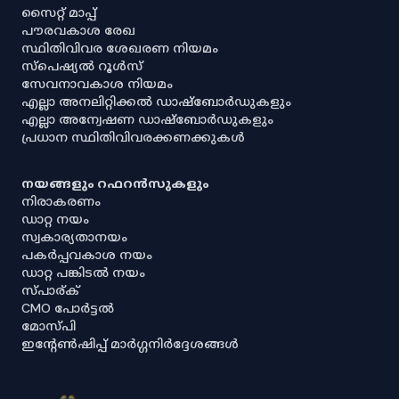
സൈറ്റ് മാപ്പ്
പൗരവകാശ രേഖ
സ്ഥിതിവിവര ശേഖരണ നിയമം
സ്‌പെഷ്യൽ റൂൾസ്
സേവനാവകാശ നിയമം
എല്ലാ അനലിറ്റിക്കൽ ഡാഷ്‌ബോർഡുകളും
എല്ലാ അന്വേഷണ ഡാഷ്‌ബോർഡുകളും
പ്രധാന സ്ഥിതിവിവരക്കണക്കുകൾ
നയങ്ങളും റഫറൻസുകളും
നിരാകരണം
ഡാറ്റ നയം
സ്വകാര്യതാനയം
പകർപ്പവകാശ നയം
ഡാറ്റ പങ്കിടൽ നയം
സ്പാര്ക്
CMO പോർട്ടൽ
മോസ്പി
ഇൻ്റേൺഷിപ്പ് മാർഗ്ഗനിർദ്ദേശങ്ങൾ