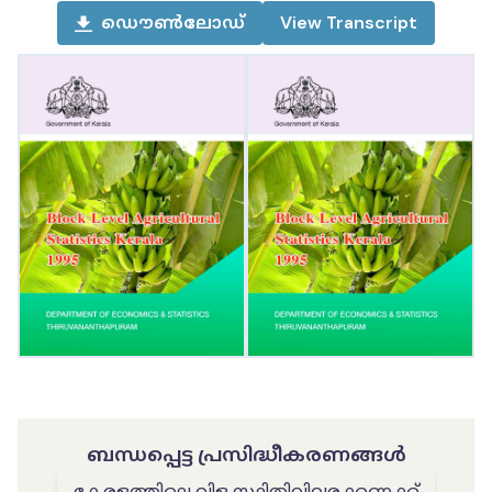
ഡൌൺലോഡ്
View
Transcript
ബന്ധപ്പെട്ട പ്രസിദ്ധീകരണങ്ങൾ
കേരളത്തിലെ വിള സ്ഥിതിവിവരക്കണക്ക്