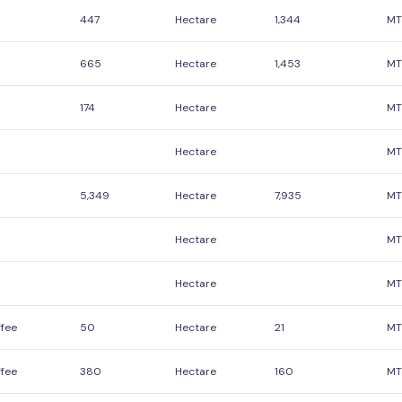
447
Hectare
1,344
MT
665
Hectare
1,453
MT
174
Hectare
MT
Hectare
MT
5,349
Hectare
7,935
MT
Hectare
MT
Hectare
MT
fee
50
Hectare
21
MT
fee
380
Hectare
160
MT