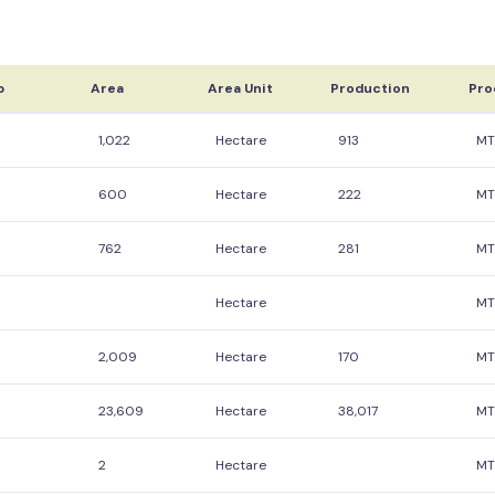
p
Area
Area Unit
Production
Pro
1,022
Hectare
913
MT
600
Hectare
222
MT
762
Hectare
281
MT
Hectare
MT
2,009
Hectare
170
MT
23,609
Hectare
38,017
MT
2
Hectare
MT