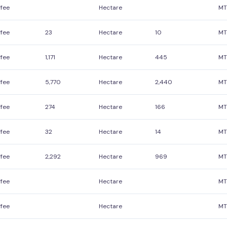
fee
Hectare
MT
fee
23
Hectare
10
MT
fee
1,171
Hectare
445
MT
fee
5,770
Hectare
2,440
MT
fee
274
Hectare
166
MT
fee
32
Hectare
14
MT
fee
2,292
Hectare
969
MT
fee
Hectare
MT
fee
Hectare
MT