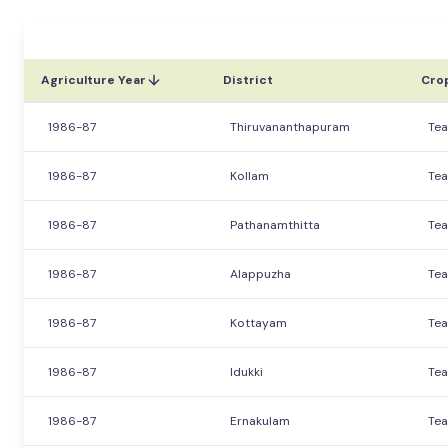
Agriculture Year
District
Cro
1986-87
Thiruvananthapuram
Tea
1986-87
Kollam
Tea
1986-87
Pathanamthitta
Tea
1986-87
Alappuzha
Tea
1986-87
Kottayam
Tea
1986-87
Idukki
Tea
1986-87
Ernakulam
Tea