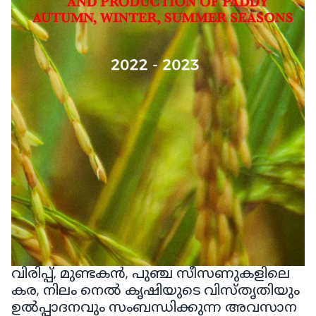
വിരിപ്പ്, മുണ്ടകൻ, പുഞ്ച സീസണുകളിലെ
കര, നിലം നെൽ കൃഷിയുടെ വിസ്തൃതിയും
ഉൽപ്പാദനവും സംബന്ധിക്കുന്ന അവസാന