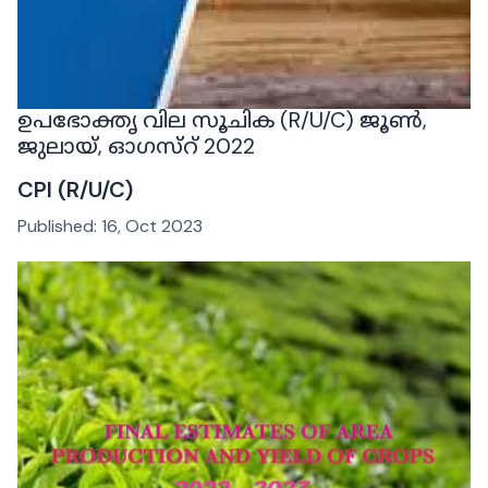
ഉപഭോക്തൃ വില സൂചിക (R/U/C) ജൂൺ,
ജുലായ്, ഓഗസ്റ് 2022
CPI (R/U/C)
Published:
16, Oct 2023