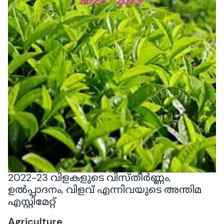
2022-23 വിളകളുടെ വിസ്തീർണ്ണം,
ഉൽപ്പാദനം, വിളവ് എന്നിവയുടെ അന്തിമ
എസ്റ്റിമേറ്റ്
Agriculture