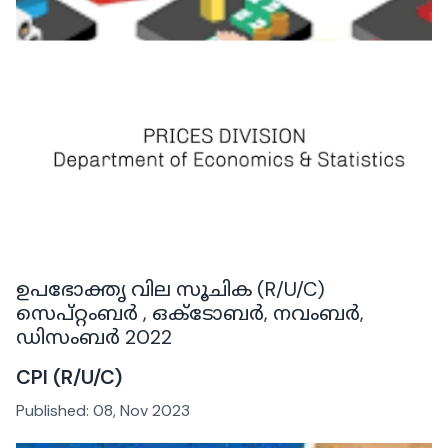
ഉപഭോക്തൃ വില സൂചിക (R/U/C)
സെപ്റ്റംബർ , ഒക്ടോബർ, നവംബർ,
ഡിസംബർ 2022
CPI (R/U/C)
Published:
08, Nov 2023