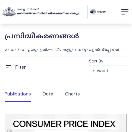
പ്രസിദ്ധീകരണങ്ങൾ
ഹോം
/
ഡാറ്റയും ഉൾക്കാഴ്ചകളും
/
ഡാറ്റ എക്സ്പ്ലോറർ
Sort By
Filter
Publications
Data
Charts