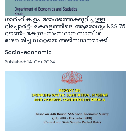
ഗാർഹിക ഉപഭോഗത്തെക്കുറിച്ചുള്ള
റിപ്പോർട്ട്- കേരളത്തിലെ ആരോഗ്യം NSS 75
റൗണ്ട്- കേന്ദ്ര-സംസ്ഥാന സാമ്പിൾ
ശേഖരിച്ച ഡാറ്റയെ അടിസ്ഥാനമാക്കി
Socio-economic
Published:
14, Oct 2024