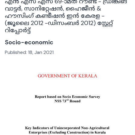
എൻ എസ് എസ് 69-ാമത് റൗണ്ട് - ഡ്രിങ്കിങ്
വാട്ടർ, സാനിറ്റേഷൻ, ഹൈജീൻ &
ഹൗസിംഗ്‌ കണ്ടീഷൻ ഇൻ കേരള -
(ജൂലൈ 2012 -ഡിസംബർ 2012) സ്റ്റേറ്റ്
റിപ്പോർട്ട്
Socio-economic
Published:
18, Jan 2021