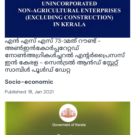
എൻ എസ് എസ് 73-ാമത് റൗണ്ട് -
അൺഇൻകോർപ്പറേറ്റഡ്
നോൺഅഗ്രികൾച്ചറൽ എന്റർപ്രൈസസ്
ഇൻ കേരള - സെൻട്രൽ ആൻഡ് സ്റ്റേറ്റ്
സാമ്പിൾ പൂൾഡ് ഡേറ്റ
Socio-economic
Published:
18, Jan 2021