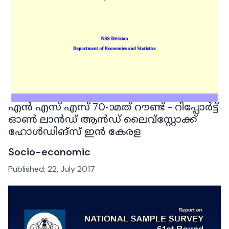
എൻ എസ് എസ് 70-ാമത് റൗണ്ട് - റിപ്പോർട്ട്
ഓൺ ലാൻഡ് ആൻഡ് ലൈവ്സ്റ്റോക്ക്
ഹോൾഡിങ്‌സ് ഇൻ കേരള
Socio-economic
Published:
22, July 2017