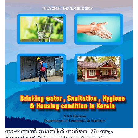
നാഷണൽ സാമ്പിൾ സർവെ 76-ആം