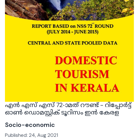
എൻ എസ് എസ് 72-ാമത് റൗണ്ട് - റിപ്പോർട്ട്
ഓൺ ഡൊമസ്റ്റിക് ടൂറിസം ഇൻ കേരള
Socio-economic
Published:
24, Aug 2021