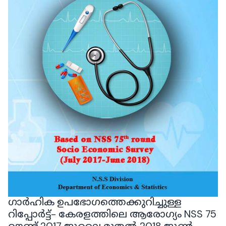
ഗാർഹിക ഉപഭോഗത്തെക്കുറിച്ചുള്ള
റിപ്പോർട്ട്- കേരളത്തിലെ ആരോഗ്യം NSS 75
റൗണ്ട് 2017 ജൂലൈ മുതൽ 2018 ജൂൺ