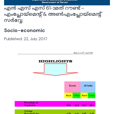
എൻ എസ് എസ് 61-ാമത് റൗണ്ട് -
എംപ്ലോയ്‌മെന്റ് & അൺഎംപ്ലോയ്‌മെന്റ്
സർവ്വേ
Socio-economic
Published:
22, July 2017