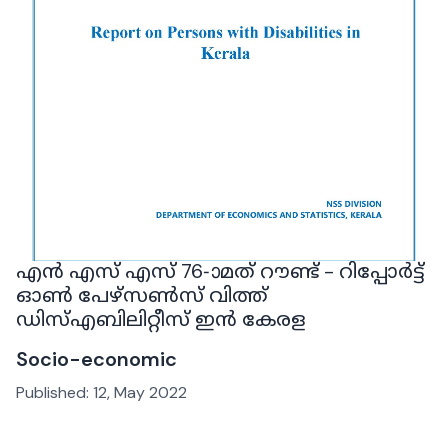
എൻ എസ് എസ് 76-ാമത് റൗണ്ട് - റിപ്പോർട്ട്
ഓൺ പേഴ്സൺസ് വിത്ത്
ഡിസ്എബിലിറ്റീസ് ഇൻ കേരള
Socio-economic
Published:
12, May 2022