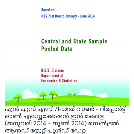
എൻ എസ് എസ് 71-ാമത് റൗണ്ട് - റിപ്പോർട്ട്
ഓൺ എഡ്യൂക്കേഷൻ ഇൻ കേരള
(ജനുവരി 2014 - ജൂൺ 2014) സെൻട്രൽ
ആൻഡ് സ്റ്റേറ്റ് പൂൾഡ് ഡേറ്റ