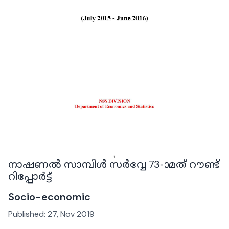
നാഷണൽ സാമ്പിൾ സർവ്വേ 73-ാമത് റൗണ്ട്
റിപ്പോർട്ട്
Socio-economic
Published:
27, Nov 2019