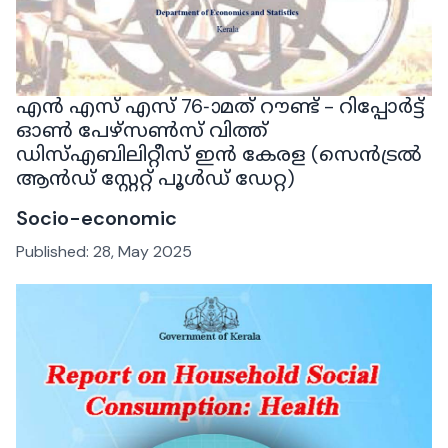
എൻ എസ് എസ് 76-ാമത് റൗണ്ട് - റിപ്പോർട്ട്
ഓൺ പേഴ്സൺസ് വിത്ത്
ഡിസ്എബിലിറ്റീസ് ഇൻ കേരള (സെൻട്രൽ
ആൻഡ് സ്റ്റേറ്റ് പൂൾഡ് ഡേറ്റ)
Socio-economic
Published:
28, May 2025