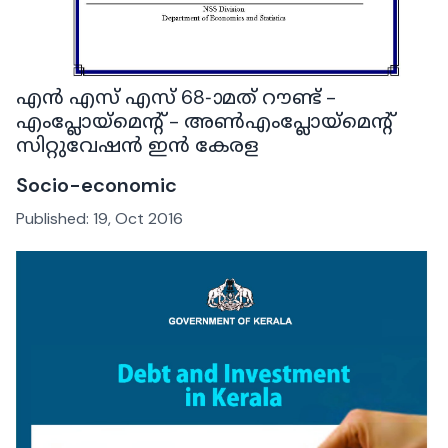
എൻ എസ് എസ് 68-ാമത് റൗണ്ട് -
എംപ്ലോയ്‌മെന്റ് - അൺഎംപ്ലോയ്‌മെന്റ്
സിറ്റുവേഷൻ ഇൻ കേരള
Socio-economic
Published:
19, Oct 2016