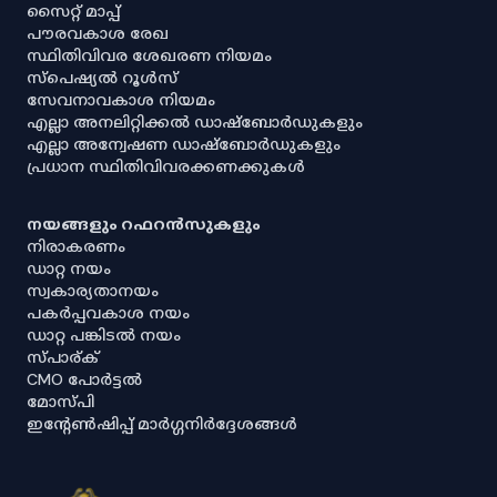
സൈറ്റ് മാപ്പ്
പൗരവകാശ രേഖ
സ്ഥിതിവിവര ശേഖരണ നിയമം
സ്‌പെഷ്യൽ റൂൾസ്
സേവനാവകാശ നിയമം
എല്ലാ അനലിറ്റിക്കൽ ഡാഷ്‌ബോർഡുകളും
എല്ലാ അന്വേഷണ ഡാഷ്‌ബോർഡുകളും
പ്രധാന സ്ഥിതിവിവരക്കണക്കുകൾ
നയങ്ങളും റഫറൻസുകളും
നിരാകരണം
ഡാറ്റ നയം
സ്വകാര്യതാനയം
പകർപ്പവകാശ നയം
ഡാറ്റ പങ്കിടൽ നയം
സ്പാര്ക്
CMO പോർട്ടൽ
മോസ്പി
ഇൻ്റേൺഷിപ്പ് മാർഗ്ഗനിർദ്ദേശങ്ങൾ