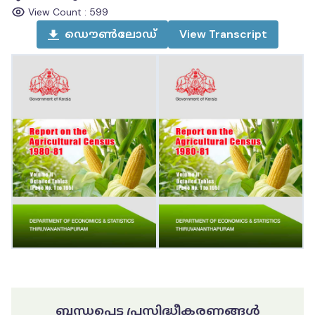
View Count :
599
ഡൌൺലോഡ്
View
Transcript
ബന്ധപ്പെട്ട പ്രസിദ്ധീകരണങ്ങൾ