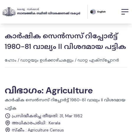
കാർഷിക സെൻസസ് റിപ്പോർട്ട്
1980-81 വാല്യം II വിശദമായ പട്ടിക
ഹോം
/
ഡാറ്റയും ഉൾക്കാഴ്ചകളും
/
ഡാറ്റ എക്സ്പ്ലോറർ
വിഭാഗം
:
Agriculture
കാർഷിക സെൻസസ് റിപ്പോർട്ട് 1980-81 വാല്യം II വിശദമായ
പട്ടിക
പ്രസിദ്ധീകരിച്ച തീയതി
:
31, Mar 1982
അധികാരപരിധി
:
Kerala
സ്കീം
:
Agriculture Census