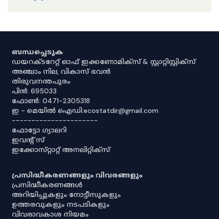
ബന്ധപ്പെടുക
ഡയറക്ടറേറ്റ് ഓഫ് ഇക്കണോമിക്സ് & സ്റ്റാറ്റിസ്റ്റിക്സ്
അഞ്ചാം നില, വികാസ് ഭവൻ
തിരുവനന്തപുരം
പിൻ: 695033
ഫോൺ: 0471-2305318
ഇ - മെയിൽ ഐഡി:ecostatdir@gmail.com
----------------------
ഫോട്ടോ ഗ്യാലറി
ഇവൻ്റ് സ്
ഇക്കോസ്‌റ്റാറ്റ് അനലിറ്റിക്‌സ്
പ്രസിദ്ധീകരണങ്ങളും വിവരങ്ങളും
പ്രസിദ്ധീകരണങ്ങൾ
അറിയിപ്പുകളും നോട്ടീസുകളും
ഉത്തരവുകളും നടപടികളും
വിവരാവകാശ നിയമം