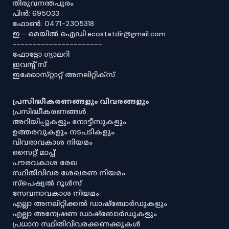
തിരുവനന്തപുരം
പിൻ: 695033
ഫോൺ: 0471-2305318
ഇ - മെയിൽ ഐഡി:ecostatdir@gmail.com
----------------------
ഫോട്ടോ ഗ്യാലറി
ഇവൻ്റ് സ്
ഇക്കോസ്‌റ്റാറ്റ് അനലിറ്റിക്‌സ്
പ്രസിദ്ധീകരണങ്ങളും വിവരങ്ങളും
പ്രസിദ്ധീകരണങ്ങൾ
അറിയിപ്പുകളും നോട്ടീസുകളും
ഉത്തരവുകളും നടപടികളും
വിവരാവകാശ നിയമം
സൈറ്റ് മാപ്പ്
പൗരവകാശ രേഖ
സ്ഥിതിവിവര ശേഖരണ നിയമം
സ്‌പെഷ്യൽ റൂൾസ്
സേവനാവകാശ നിയമം
എല്ലാ അനലിറ്റിക്കൽ ഡാഷ്‌ബോർഡുകളും
എല്ലാ അന്വേഷണ ഡാഷ്‌ബോർഡുകളും
പ്രധാന സ്ഥിതിവിവരക്കണക്കുകൾ