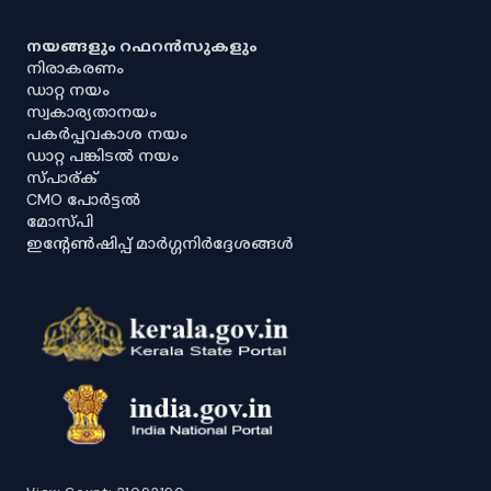
നയങ്ങളും റഫറൻസുകളും
നിരാകരണം
ഡാറ്റ നയം
സ്വകാര്യതാനയം
പകർപ്പവകാശ നയം
ഡാറ്റ പങ്കിടൽ നയം
സ്പാര്ക്
CMO പോർട്ടൽ
മോസ്പി
ഇൻ്റേൺഷിപ്പ് മാർഗ്ഗനിർദ്ദേശങ്ങൾ