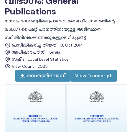
വിഭാഗം
:
General
Publications
നഗരപ്രദേശങ്ങളിലെ പ്രാദേശികതല വികസനത്തിന്റെ
(BSLLD) പൈലറ്റ് പഠനത്തിനായുള്ള അടിസ്ഥാന
സ്ഥിതിവിവരക്കണക്കുകളുടെ റിപ്പോർട്ട്
പ്രസിദ്ധീകരിച്ച തീയതി
:
13, Oct 2014
അധികാരപരിധി
:
Kerala
സ്കീം
:
Local Level Statistics
View Count :
2025
ഡൌൺലോഡ്
View
Transcript