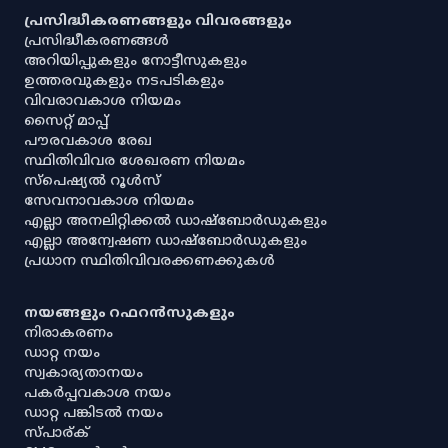
പ്രസിദ്ധീകരണങ്ങളും വിവരങ്ങളും
പ്രസിദ്ധീകരണങ്ങൾ
അറിയിപ്പുകളും നോട്ടീസുകളും
ഉത്തരവുകളും നടപടികളും
വിവരാവകാശ നിയമം
സൈറ്റ് മാപ്പ്
പൗരവകാശ രേഖ
സ്ഥിതിവിവര ശേഖരണ നിയമം
സ്‌പെഷ്യൽ റൂൾസ്
സേവനാവകാശ നിയമം
എല്ലാ അനലിറ്റിക്കൽ ഡാഷ്‌ബോർഡുകളും
എല്ലാ അന്വേഷണ ഡാഷ്‌ബോർഡുകളും
പ്രധാന സ്ഥിതിവിവരക്കണക്കുകൾ
നയങ്ങളും റഫറൻസുകളും
നിരാകരണം
ഡാറ്റ നയം
സ്വകാര്യതാനയം
പകർപ്പവകാശ നയം
ഡാറ്റ പങ്കിടൽ നയം
സ്പാര്ക്