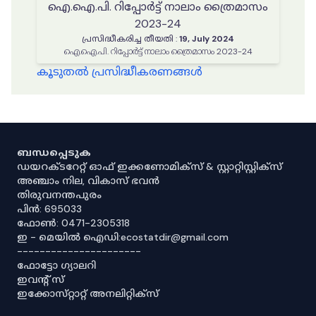
ഐ.ഐ.പി. റിപ്പോർട്ട് നാലാം ത്രൈമാസം
2023-24
പ്രസിദ്ധീകരിച്ച തീയതി
:
19, July 2024
ഐ.ഐ.പി. റിപ്പോർട്ട് നാലാം ത്രൈമാസം 2023-24
കൂടുതൽ പ്രസിദ്ധീകരണങ്ങൾ
ബന്ധപ്പെടുക
ഡയറക്ടറേറ്റ് ഓഫ് ഇക്കണോമിക്സ് & സ്റ്റാറ്റിസ്റ്റിക്സ്
അഞ്ചാം നില, വികാസ് ഭവൻ
തിരുവനന്തപുരം
പിൻ: 695033
ഫോൺ: 0471-2305318
ഇ - മെയിൽ ഐഡി:ecostatdir@gmail.com
----------------------
ഫോട്ടോ ഗ്യാലറി
ഇവൻ്റ് സ്
ഇക്കോസ്‌റ്റാറ്റ് അനലിറ്റിക്‌സ്