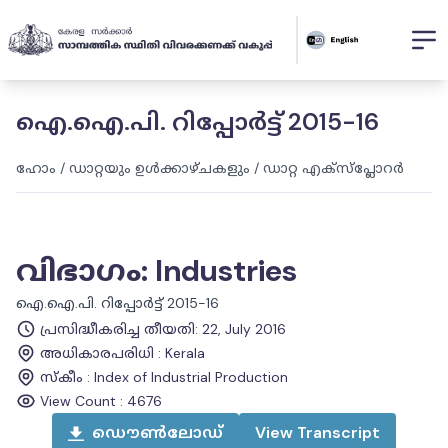
ഐ.ഐ.പി. റിപ്പോർട്ട് 2015-16
ഹോം
/
ഡാറ്റയും ഉൾക്കാഴ്ചകളും
/
ഡാറ്റ എക്സ്പ്ലോറർ
വിഭാഗം
:
Industries
ഐ.ഐ.പി. റിപ്പോർട്ട് 2015-16
പ്രസിദ്ധീകരിച്ച തീയതി
:
22, July 2016
അധികാരപരിധി
:
Kerala
സ്കീം
:
Index of Industrial Production
View Count :
4676
ഡൌൺലോഡ്
View
Transcript