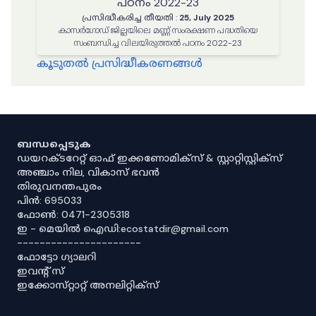
പഠനം 2022-23
പ്രസിദ്ധീകരിച്ച തീയതി
:
25, July 2025
കാസർഗോഡ് ജില്ലയിലെ മണ്ണ് സംരക്ഷണ പദ്ധതിയെ
സംബന്ധിച്ച വിലയിരുത്തൽ പഠനം 2022-23
കൂടുതൽ പ്രസിദ്ധീകരണങ്ങൾ
ബന്ധപ്പെടുക
ഡയറക്ടറേറ്റ് ഓഫ് ഇക്കണോമിക്സ് & സ്റ്റാറ്റിസ്റ്റിക്സ്
അഞ്ചാം നില, വികാസ് ഭവൻ
തിരുവനന്തപുരം
പിൻ: 695033
ഫോൺ: 0471-2305318
ഇ - മെയിൽ ഐഡി:ecostatdir@gmail.com
----------------------
ഫോട്ടോ ഗ്യാലറി
ഇവൻ്റ് സ്
ഇക്കോസ്‌റ്റാറ്റ് അനലിറ്റിക്‌സ്