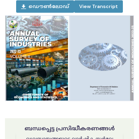
ഡൌൺലോഡ്
View
Transcript
ബന്ധപ്പെട്ട പ്രസിദ്ധീകരണങ്ങൾ
വ്യവസായങ്ങളുടെ വാർഷിക സർവേ