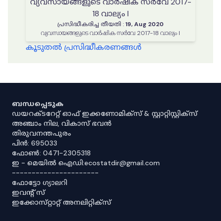
വ്യവസായങ്ങളുടെ വാർഷിക സർവേ 2017-
18 വാല്യം I
പ്രസിദ്ധീകരിച്ച തീയതി
:
19, Aug 2020
വ്യവസായങ്ങളുടെ വാർഷിക സർവേ 2017-18 വാല്യം I
കൂടുതൽ പ്രസിദ്ധീകരണങ്ങൾ
ബന്ധപ്പെടുക
ഡയറക്ടറേറ്റ് ഓഫ് ഇക്കണോമിക്സ് & സ്റ്റാറ്റിസ്റ്റിക്സ്
അഞ്ചാം നില, വികാസ് ഭവൻ
തിരുവനന്തപുരം
പിൻ: 695033
ഫോൺ: 0471-2305318
ഇ - മെയിൽ ഐഡി:ecostatdir@gmail.com
----------------------
ഫോട്ടോ ഗ്യാലറി
ഇവൻ്റ് സ്
ഇക്കോസ്‌റ്റാറ്റ് അനലിറ്റിക്‌സ്