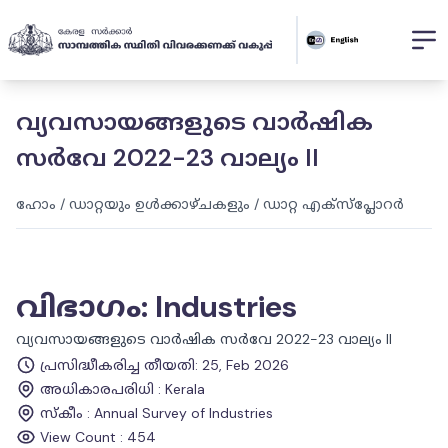
വ്യവസായങ്ങളുടെ വാർഷിക
സർവേ 2022-23 വാല്യം II
ഹോം
/
ഡാറ്റയും ഉൾക്കാഴ്ചകളും
/
ഡാറ്റ എക്സ്പ്ലോറർ
വിഭാഗം
:
Industries
വ്യവസായങ്ങളുടെ വാർഷിക സർവേ 2022-23 വാല്യം II
പ്രസിദ്ധീകരിച്ച തീയതി
:
25, Feb 2026
അധികാരപരിധി
:
Kerala
സ്കീം
:
Annual Survey of Industries
View Count :
454