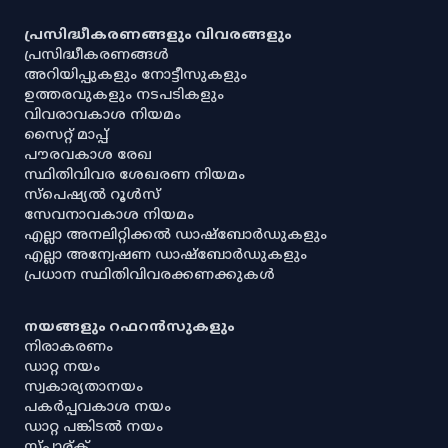
പ്രസിദ്ധീകരണങ്ങളും വിവരങ്ങളും
പ്രസിദ്ധീകരണങ്ങൾ
അറിയിപ്പുകളും നോട്ടീസുകളും
ഉത്തരവുകളും നടപടികളും
വിവരാവകാശ നിയമം
സൈറ്റ് മാപ്പ്
പൗരവകാശ രേഖ
സ്ഥിതിവിവര ശേഖരണ നിയമം
സ്‌പെഷ്യൽ റൂൾസ്
സേവനാവകാശ നിയമം
എല്ലാ അനലിറ്റിക്കൽ ഡാഷ്‌ബോർഡുകളും
എല്ലാ അന്വേഷണ ഡാഷ്‌ബോർഡുകളും
പ്രധാന സ്ഥിതിവിവരക്കണക്കുകൾ
നയങ്ങളും റഫറൻസുകളും
നിരാകരണം
ഡാറ്റ നയം
സ്വകാര്യതാനയം
പകർപ്പവകാശ നയം
ഡാറ്റ പങ്കിടൽ നയം
സ്പാര്ക്