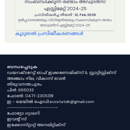
സംബന്ധിക്കുന്ന രണ്ടാം അഡ്വാൻസ്
എസ്റ്റിമേറ്റ് 2024-25
പ്രസിദ്ധീകരിച്ച തീയതി
:
12, Feb 2025
ഉൽപ്പാദനത്തെയും വിസ്തൃതിയേയും സംബന്ധിക്കുന്ന രണ്ടാം
അഡ്വാൻസ് എസ്റ്റിമേറ്റ് 2024-25
കൂടുതൽ പ്രസിദ്ധീകരണങ്ങൾ
ബന്ധപ്പെടുക
ഡയറക്ടറേറ്റ് ഓഫ് ഇക്കണോമിക്സ് & സ്റ്റാറ്റിസ്റ്റിക്സ്
അഞ്ചാം നില, വികാസ് ഭവൻ
തിരുവനന്തപുരം
പിൻ: 695033
ഫോൺ: 0471-2305318
ഇ - മെയിൽ ഐഡി:ecostatdir@gmail.com
----------------------
ഫോട്ടോ ഗ്യാലറി
ഇവൻ്റ് സ്
ഇക്കോസ്‌റ്റാറ്റ് അനലിറ്റിക്‌സ്