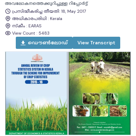
അവലോകനത്തെക്കുറിച്ചുള്ള റിപ്പോർട്ട്
പ്രസിദ്ധീകരിച്ച തീയതി
:
18, May 2017
അധികാരപരിധി
:
Kerala
സ്കീം
:
EARAS
View Count :
5483
ഡൌൺലോഡ്
View
Transcript