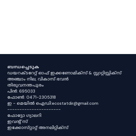
ബന്ധപ്പെടുക
ഡയറക്ടറേറ്റ് ഓഫ് ഇക്കണോമിക്സ് & സ്റ്റാറ്റിസ്റ്റിക്സ്
അഞ്ചാം നില, വികാസ് ഭവൻ
തിരുവനന്തപുരം
പിൻ: 695033
ഫോൺ: 0471-2305318
ഇ - മെയിൽ ഐഡി:ecostatdir@gmail.com
----------------------
ഫോട്ടോ ഗ്യാലറി
ഇവൻ്റ് സ്
ഇക്കോസ്‌റ്റാറ്റ് അനലിറ്റിക്‌സ്