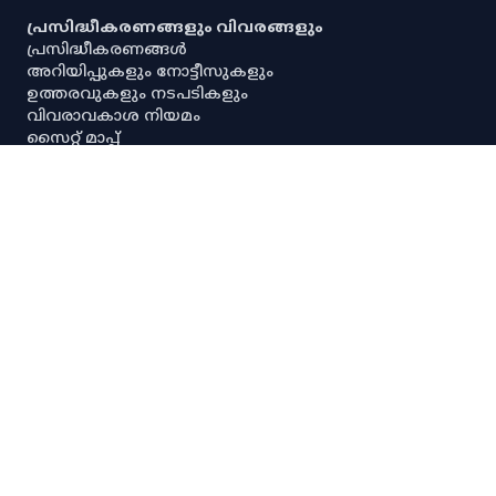
പ്രസിദ്ധീകരണങ്ങളും വിവരങ്ങളും
പ്രസിദ്ധീകരണങ്ങൾ
അറിയിപ്പുകളും നോട്ടീസുകളും
ഉത്തരവുകളും നടപടികളും
വിവരാവകാശ നിയമം
സൈറ്റ് മാപ്പ്
പൗരവകാശ രേഖ
സ്ഥിതിവിവര ശേഖരണ നിയമം
സ്‌പെഷ്യൽ റൂൾസ്
സേവനാവകാശ നിയമം
എല്ലാ അനലിറ്റിക്കൽ ഡാഷ്‌ബോർഡുകളും
എല്ലാ അന്വേഷണ ഡാഷ്‌ബോർഡുകളും
പ്രധാന സ്ഥിതിവിവരക്കണക്കുകൾ
നയങ്ങളും റഫറൻസുകളും
നിരാകരണം
ഡാറ്റ നയം
സ്വകാര്യതാനയം
പകർപ്പവകാശ നയം
ഡാറ്റ പങ്കിടൽ നയം
സ്പാര്ക്