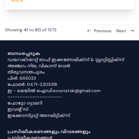
More...
Showing
41
to
60
of
1573
Previous
Next
ബന്ധപ്പെടുക
ഡയറക്ടറേറ്റ് ഓഫ് ഇക്കണോമിക്സ് & സ്റ്റാറ്റിസ്റ്റിക്സ്
അഞ്ചാം നില, വികാസ് ഭവൻ
തിരുവനന്തപുരം
പിൻ: 695033
ഫോൺ: 0471-2305318
ഇ - മെയിൽ ഐഡി:ecostatdir@gmail.com
----------------------
ഫോട്ടോ ഗ്യാലറി
ഇവൻ്റ് സ്
ഇക്കോസ്‌റ്റാറ്റ് അനലിറ്റിക്‌സ്
പ്രസിദ്ധീകരണങ്ങളും വിവരങ്ങളും
പ്രസിദ്ധീകരണങ്ങൾ