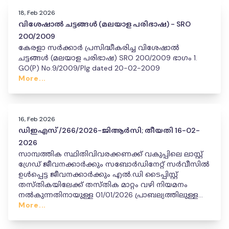
18, Feb 2026
വിശേഷാൽ ചട്ടങ്ങൾ (മലയാള പരിഭാഷ) - SRO
200/2009
കേരളാ സർക്കാർ പ്രസിദ്ധീകരിച്ച വിശേഷാൽ
ചട്ടങ്ങൾ (മലയാള പരിഭാഷ) SRO 200/2009 ഭാഗം 1.
GO(P) No.9/2009/Plg dated 20-02-2009
More...
16, Feb 2026
ഡിഇഎസ് /266/2026-ജിആർസി; തീയതി 16-02-
2026
സാമ്പത്തിക സ്ഥിതിവിവരക്കണക്ക് വകുപ്പിലെ ലാസ്റ്റ്
ഗ്രേഡ് ജീവനക്കാർക്കും സബോർഡിനേറ്റ് സർവീസിൽ
ഉൾപ്പെട്ട ജീവനക്കാർക്കും എൽ.ഡി ടൈപ്പിസ്റ്റ്
തസ്തികയിലേക്ക് തസ്തിക മാറ്റം വഴി നിയമനം
നൽകുന്നതിനായുള്ള 01/01/2026 പ്രാബല്യത്തിലുള്ള
സംസ്ഥാനതല താത്കാലിക സീനിയോറിറ്റി ലിസ്റ്റ്
More...
പ്രസിദ്ധീകരിച്ചു കൊണ്ടുള്ള ഉത്തരവ്