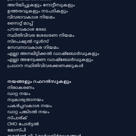
അറിയിപ്പുകളും നോട്ടീസുകളും
ഉത്തരവുകളും നടപടികളും
വിവരാവകാശ നിയമം
സൈറ്റ് മാപ്പ്
പൗരവകാശ രേഖ
സ്ഥിതിവിവര ശേഖരണ നിയമം
സ്‌പെഷ്യൽ റൂൾസ്
സേവനാവകാശ നിയമം
എല്ലാ അനലിറ്റിക്കൽ ഡാഷ്‌ബോർഡുകളും
എല്ലാ അന്വേഷണ ഡാഷ്‌ബോർഡുകളും
പ്രധാന സ്ഥിതിവിവരക്കണക്കുകൾ
നയങ്ങളും റഫറൻസുകളും
നിരാകരണം
ഡാറ്റ നയം
സ്വകാര്യതാനയം
പകർപ്പവകാശ നയം
ഡാറ്റ പങ്കിടൽ നയം
സ്പാര്ക്
CMO പോർട്ടൽ
മോസ്പി