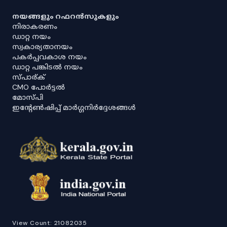
നയങ്ങളും റഫറൻസുകളും
നിരാകരണം
ഡാറ്റ നയം
സ്വകാര്യതാനയം
പകർപ്പവകാശ നയം
ഡാറ്റ പങ്കിടൽ നയം
സ്പാര്ക്
CMO പോർട്ടൽ
മോസ്പി
ഇൻ്റേൺഷിപ്പ് മാർഗ്ഗനിർദ്ദേശങ്ങൾ
View Count:
21082035