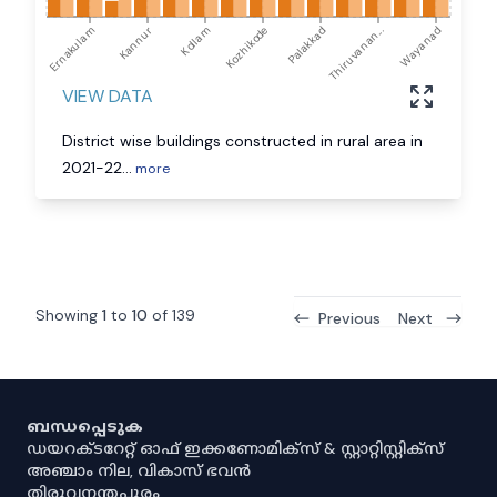
Ernakulam
Kannur
Kollam
Kozhikode
Palakkad
Thiruvanan...
Wayanad
VIEW DATA
District wise buildings constructed in rural area in
2021-22
...
more
Showing
1
to
10
of
139
Previous
Next
ബന്ധപ്പെടുക
ഡയറക്ടറേറ്റ് ഓഫ് ഇക്കണോമിക്സ് & സ്റ്റാറ്റിസ്റ്റിക്സ്
അഞ്ചാം നില, വികാസ് ഭവൻ
തിരുവനന്തപുരം