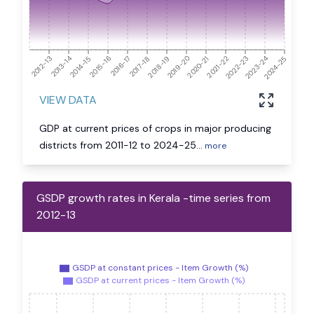
2024-25
2012-13
2013-14
2014-15
2015-16
2016-17
2017-18
2018-19
2019-20
2020-21
2021-22
2022-23
2023-24
VIEW DATA
GDP at current prices of crops in major producing
districts from 2011-12 to 2024-25
...
more
GSDP growth rates in Kerala -time series from
2012-13
GSDP at constant prices - Item Growth (%)
GSDP at current prices - Item Growth (%)