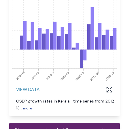
2012-13
2014-15
2016-17
2018-19
2020-21
2022-23
2024-25
VIEW DATA
GSDP growth rates in Kerala -time series from 2012-
13
...
more