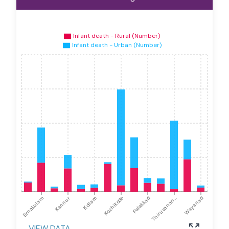
Infant death - Rural (Number)
Infant death - Urban (Number)
Ernakulam
Kannur
Kollam
Kozhikode
Palakkad
Thiruvanan...
Wayanad
VIEW DATA