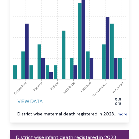
Ernakulam
Kannur
Kollam
Kozhikode
Palakkad
Thiruvanan...
Wayanad
VIEW DATA
District wise maternal death registered in 2023
...
more
District wise infant death registered in 2023