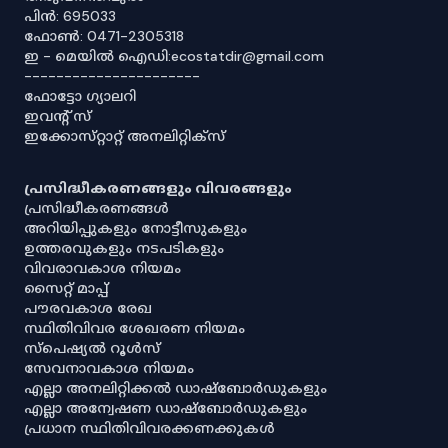
പിൻ: 695033
ഫോൺ: 0471-2305318
ഇ - മെയിൽ ഐഡി:ecostatdir@gmail.com
----------------------
ഫോട്ടോ ഗ്യാലറി
ഇവൻ്റ് സ്
ഇക്കോസ്‌റ്റാറ്റ് അനലിറ്റിക്‌സ്
പ്രസിദ്ധീകരണങ്ങളും വിവരങ്ങളും
പ്രസിദ്ധീകരണങ്ങൾ
അറിയിപ്പുകളും നോട്ടീസുകളും
ഉത്തരവുകളും നടപടികളും
വിവരാവകാശ നിയമം
സൈറ്റ് മാപ്പ്
പൗരവകാശ രേഖ
സ്ഥിതിവിവര ശേഖരണ നിയമം
സ്‌പെഷ്യൽ റൂൾസ്
സേവനാവകാശ നിയമം
എല്ലാ അനലിറ്റിക്കൽ ഡാഷ്‌ബോർഡുകളും
എല്ലാ അന്വേഷണ ഡാഷ്‌ബോർഡുകളും
പ്രധാന സ്ഥിതിവിവരക്കണക്കുകൾ