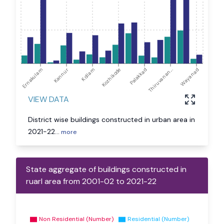
Ernakulam
Kannur
Kollam
Kozhikode
Palakkad
Thiruvanan...
Wayanad
VIEW DATA
District wise buildings constructed in urban area in
2021-22
...
more
State aggregate of buildings constructed in
ruarl area from 2001-02 to 2021-22
Non Residential (Number)
Residential (Number)