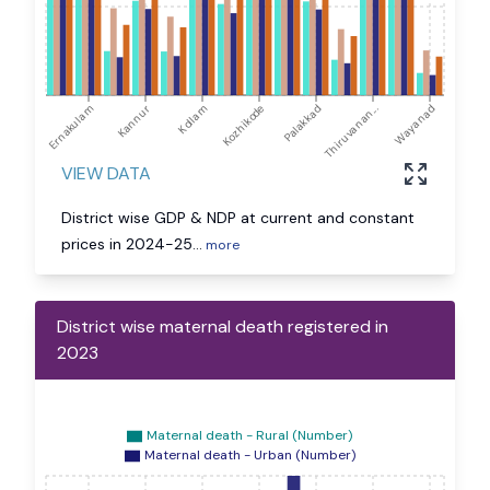
Ernakulam
Kannur
Kollam
Kozhikode
Palakkad
Thiruvanan...
Wayanad
VIEW DATA
District wise GDP & NDP at current and constant
prices in 2024-25
...
more
District wise maternal death registered in
2023
Maternal death - Rural (Number)
Maternal death - Urban (Number)