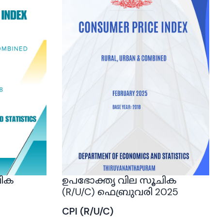
ചിക
ഉപഭോക്തൃ വില സൂചിക
(R/U/C) ഫെബ്രുവരി 2025
CPI (R/U/C)