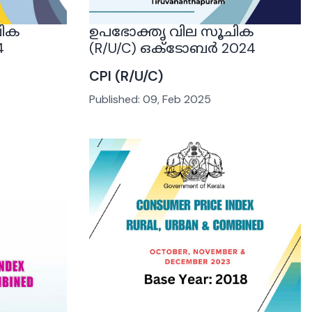
ചിക
ഉപഭോക്തൃ വില സൂചിക
4
(R/U/C) ഒക്ടോബർ 2024
CPI (R/U/C)
Published:
09, Feb 2025