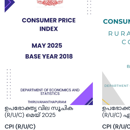
ഉപഭോക്തൃ വില സൂചിക
ഉപഭോക്ത
(R/U/C) മെയ് 2025
(R/U/C) 
CPI (R/U/C)
CPI (R/U/