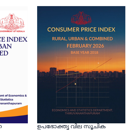
െ
ഉപഭോക്തൃ വില സൂചിക