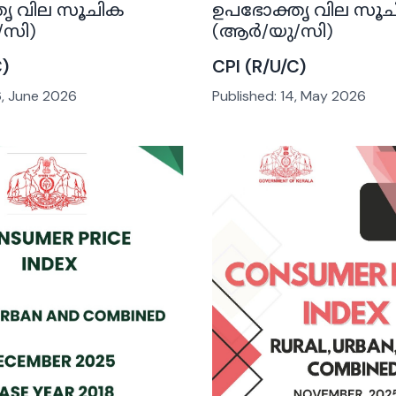
ൃ വില സൂചിക
ഉപഭോക്തൃ വില സൂ
സി)
(ആർ/യു/സി)
C)
CPI (R/U/C)
, June 2026
Published:
14, May 2026