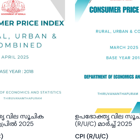
ൃ വില സൂചിക
ഉപഭോക്തൃ വില സൂ
ഏപ്രിൽ 2025
(R/U/C) മാർച്ച് 2025
C)
CPI (R/U/C)