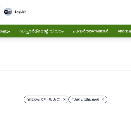
കളും
ഡിപ്പാർട്ട്മെന്റ് വിവരം
പ്രവർത്തനങ്ങൾ
അനലിറ
വിഭാഗം: CPI (R/U/C)
സ്കീം: വിലകൾ