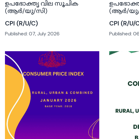
ഉപഭോക്തൃ വില സൂചിക
ഉപഭോക്ത
(ആർ/യു/സി)
(ആർ/യു/
CPI (R/U/C)
CPI (R/U/
Published:
07, July 2026
Published:
06