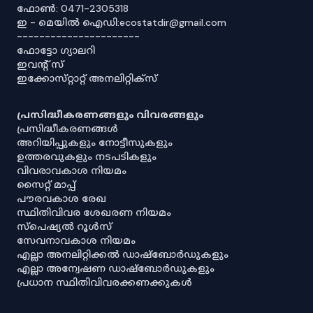
ഫോൺ: 0471-2305318
ഇ - മെയിൽ ഐഡി:ecostatdir@gmail.com
----------------------
ഫോട്ടോ ഗ്യാലറി
ഇവൻ്റ് സ്
ഇക്കോസ്‌റ്റാറ്റ് അനലിറ്റിക്‌സ്
പ്രസിദ്ധീകരണങ്ങളും വിവരങ്ങളും
പ്രസിദ്ധീകരണങ്ങൾ
അറിയിപ്പുകളും നോട്ടീസുകളും
ഉത്തരവുകളും നടപടികളും
വിവരാവകാശ നിയമം
സൈറ്റ് മാപ്പ്
പൗരവകാശ രേഖ
സ്ഥിതിവിവര ശേഖരണ നിയമം
സ്‌പെഷ്യൽ റൂൾസ്
സേവനാവകാശ നിയമം
എല്ലാ അനലിറ്റിക്കൽ ഡാഷ്‌ബോർഡുകളും
എല്ലാ അന്വേഷണ ഡാഷ്‌ബോർഡുകളും
പ്രധാന സ്ഥിതിവിവരക്കണക്കുകൾ