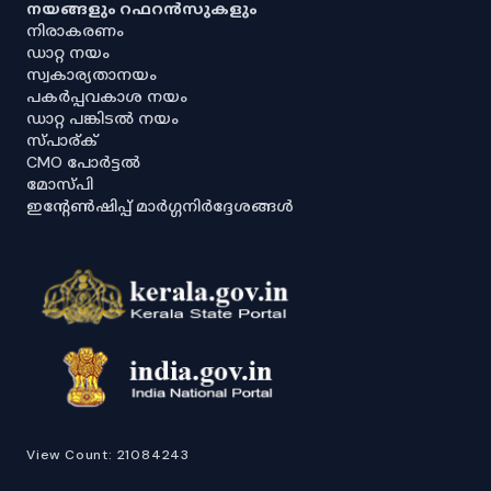
നയങ്ങളും റഫറൻസുകളും
നിരാകരണം
ഡാറ്റ നയം
സ്വകാര്യതാനയം
പകർപ്പവകാശ നയം
ഡാറ്റ പങ്കിടൽ നയം
സ്പാര്ക്
CMO പോർട്ടൽ
മോസ്പി
ഇൻ്റേൺഷിപ്പ് മാർഗ്ഗനിർദ്ദേശങ്ങൾ
View Count:
21084243