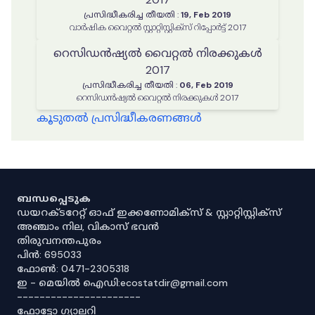
പ്രസിദ്ധീകരിച്ച തീയതി
:
19, Feb 2019
വാർഷിക വൈറ്റൽ സ്റ്റാറ്റിസ്റ്റിക്‌സ് റിപ്പോർട്ട് 2017
റെസിഡൻഷ്യൽ വൈറ്റൽ നിരക്കുകൾ
2017
പ്രസിദ്ധീകരിച്ച തീയതി
:
06, Feb 2019
റെസിഡൻഷ്യൽ വൈറ്റൽ നിരക്കുകൾ 2017
കൂടുതൽ പ്രസിദ്ധീകരണങ്ങൾ
ബന്ധപ്പെടുക
ഡയറക്ടറേറ്റ് ഓഫ് ഇക്കണോമിക്സ് & സ്റ്റാറ്റിസ്റ്റിക്സ്
അഞ്ചാം നില, വികാസ് ഭവൻ
തിരുവനന്തപുരം
പിൻ: 695033
ഫോൺ: 0471-2305318
ഇ - മെയിൽ ഐഡി:ecostatdir@gmail.com
----------------------
ഫോട്ടോ ഗ്യാലറി