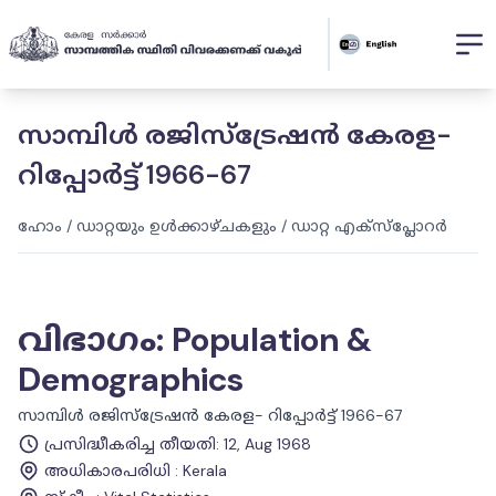
സാമ്പിൾ രജിസ്ട്രേഷൻ കേരള-
റിപ്പോർട്ട് 1966-67
ഹോം
/
ഡാറ്റയും ഉൾക്കാഴ്ചകളും
/
ഡാറ്റ എക്സ്പ്ലോറർ
വിഭാഗം
:
Population &
Demographics
സാമ്പിൾ രജിസ്ട്രേഷൻ കേരള- റിപ്പോർട്ട് 1966-67
പ്രസിദ്ധീകരിച്ച തീയതി
:
12, Aug 1968
അധികാരപരിധി
:
Kerala