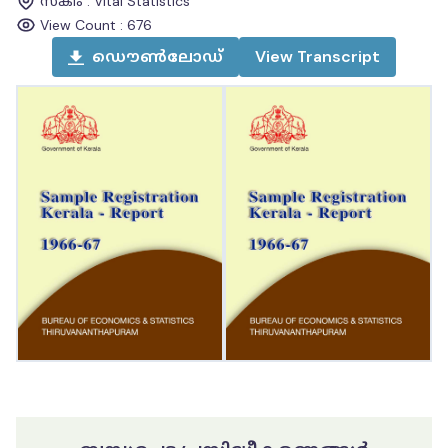
സ്കീം
:
Vital Statistics
View Count :
676
ഡൌൺലോഡ്
View
Transcript