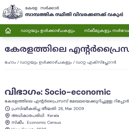
ഡാറ്റയും ഉൾക്കാഴ്ചകളും
സ്കീമുകളും സർവേ
കേരളത്തിലെ എന്റർപ്രൈസസ് 
ഹോം
/
ഡാറ്റയും ഉൾക്കാഴ്ചകളും
/
ഡാറ്റ എക്സ്പ്ലോറർ
വിഭാഗം
:
Socio-economic
കേരളത്തിലെ എന്റർപ്രൈസസ് മേഖലയെക്കുറിച്ചുള്ള റിപ്പോർട്
പ്രസിദ്ധീകരിച്ച തീയതി
:
26, Mar 2009
അധികാരപരിധി
:
Kerala
സ്കീം
:
Economic Census