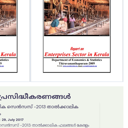
ട പ്രസിദ്ധീകരണങ്ങൾ
തിക സെൻസസ് -2013 താൽക്കാലിക
ം
:
29, July 2017
 സെൻസസ് -2013 താൽക്കാലിക ഫലങ്ങൾ കേരളം