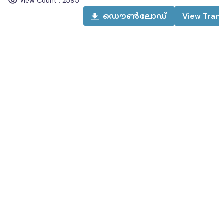
View Count :
2595
ഡൌൺലോഡ്
View
Tran