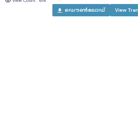
View Count :
614
ഡൌൺലോഡ്
View
Tran