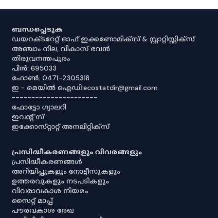
ബന്ധപ്പെടുക
ഡയറക്ടറേറ്റ് ഓഫ് ഇക്കണോമിക്സ് & സ്റ്റാറ്റിസ്റ്റിക്സ്
അഞ്ചാം നില, വികാസ് ഭവൻ
തിരുവനന്തപുരം
പിൻ: 695033
ഫോൺ: 0471-2305318
ഇ - മെയിൽ ഐഡി:ecostatdir@gmail.com
----------------------
ഫോട്ടോ ഗ്യാലറി
ഇവൻ്റ് സ്
ഇക്കോസ്‌റ്റാറ്റ് അനലിറ്റിക്‌സ്
പ്രസിദ്ധീകരണങ്ങളും വിവരങ്ങളും
പ്രസിദ്ധീകരണങ്ങൾ
അറിയിപ്പുകളും നോട്ടീസുകളും
ഉത്തരവുകളും നടപടികളും
വിവരാവകാശ നിയമം
സൈറ്റ് മാപ്പ്
പൗരവകാശ രേഖ