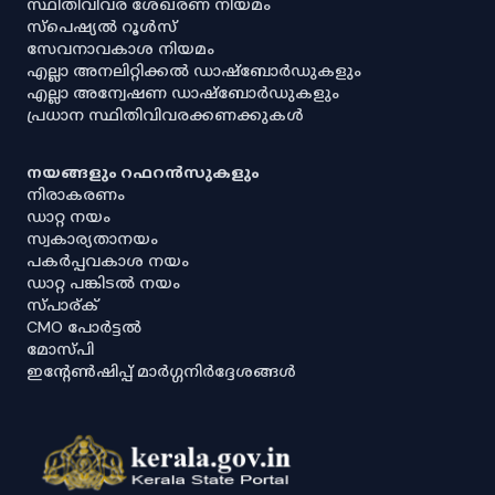
സ്ഥിതിവിവര ശേഖരണ നിയമം
സ്‌പെഷ്യൽ റൂൾസ്
സേവനാവകാശ നിയമം
എല്ലാ അനലിറ്റിക്കൽ ഡാഷ്‌ബോർഡുകളും
എല്ലാ അന്വേഷണ ഡാഷ്‌ബോർഡുകളും
പ്രധാന സ്ഥിതിവിവരക്കണക്കുകൾ
നയങ്ങളും റഫറൻസുകളും
നിരാകരണം
ഡാറ്റ നയം
സ്വകാര്യതാനയം
പകർപ്പവകാശ നയം
ഡാറ്റ പങ്കിടൽ നയം
സ്പാര്ക്
CMO പോർട്ടൽ
മോസ്പി
ഇൻ്റേൺഷിപ്പ് മാർഗ്ഗനിർദ്ദേശങ്ങൾ